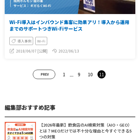
Wi-Fi導入はインバウンド集客に効果アリ！導入から運用
までのサポートつきWi-Fiサービス
導入事例
Wi-Fi
2018/06/07 [公開]
2022/06/13
...
1
9
10
11
PREV
編集部おすすめ記事
【2026年最新】飲食店のAI検索対策（AIO・GEO）
とは？MEOだけでは不十分な理由と今すぐできる5
つの対策