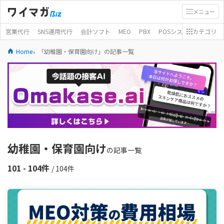
メニュー
営業代行
SNS運用代行
会計ソフト
MEO
PBX
POSシステム
カテゴリ
モバイ
Home
「幼稚園・保育園向け」の記事一覧
幼稚園・保育園向け
の記事一覧
101 - 104件
/ 104件