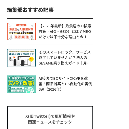
編集部おすすめ記事
【2026年最新】飲食店のAI検索
対策（AIO・GEO）とは？MEO
だけでは不十分な理由と今すぐ
できる5つの対策
そのスマートロック、サービス
終了していませんか？法人の
SESAME乗り換えガイド｜月額0
円・工事不要・99%対応
AI接客でECサイトのCVRを改
善！商品提案とCS自動化の実例
3選【2026年】
X(旧Twitter)で更新情報や
関連ニュースをチェック