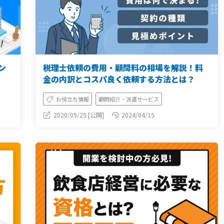
ン
税理士依頼の費用・顧問料の相場を解説！料
金の内訳とコスパ良く依頼する方法とは？
お役立ち情報
顧問紹介・派遣サービス
2020/09/25 [公開]
2024/04/15