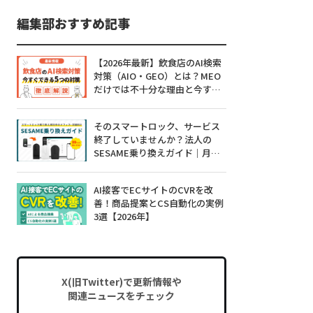
編集部おすすめ記事
【2026年最新】飲食店のAI検索
対策（AIO・GEO）とは？MEO
だけでは不十分な理由と今すぐ
できる5つの対策
そのスマートロック、サービス
終了していませんか？法人の
SESAME乗り換えガイド｜月額0
円・工事不要・99%対応
AI接客でECサイトのCVRを改
善！商品提案とCS自動化の実例
3選【2026年】
X(旧Twitter)で更新情報や
関連ニュースをチェック