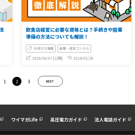
流
飲食店経営に必要な資格とは？手続きや開業
準備の方法についても解説！
お役立ち情報
創業・経営コンサル
2020/08/07 [公開]
2024/02/28
1
2
3
NEXT
ワイマガLife
高圧電力ガイド
法人電話ガイド