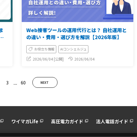
ま
Web接客ツールの運用代行とは？ 自社運用と
月
の違い・費用・選び方を解説【2026年版】
お役立ち情報
AIコンシェルジュ
2026/06/04 [公開]
2026/06/04
...
3
60
NEXT
ワイマガLife
高圧電力ガイド
法人電話ガイド