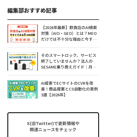
編集部おすすめ記事
【2026年最新】飲食店のAI検索
対策（AIO・GEO）とは？MEO
だけでは不十分な理由と今すぐ
できる5つの対策
そのスマートロック、サービス
終了していませんか？法人の
SESAME乗り換えガイド｜月額0
円・工事不要・99%対応
AI接客でECサイトのCVRを改
善！商品提案とCS自動化の実例
3選【2026年】
X(旧Twitter)で更新情報や
関連ニュースをチェック