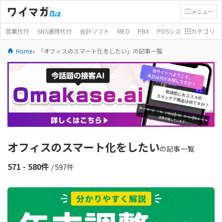
メニュー
営業代行
SNS運用代行
会計ソフト
MEO
PBX
POSシステム
カテゴリ
モバイ
Home
「オフィスのスマート化をしたい」の記事一覧
オフィスのスマート化をしたい
の記事一覧
571 - 580件
/ 597件