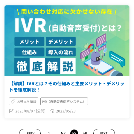
【解説】IVRとは？その仕組みと主要メリット・デメリッ
トを徹底解説！
お役立ち情報
IVR（自動音声応答システム）
2020/08/07 [公開]
2023/05/23
...
1
57
58
59
PREV
NEXT