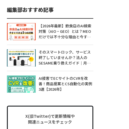
編集部おすすめ記事
【2026年最新】飲食店のAI検索
対策（AIO・GEO）とは？MEO
だけでは不十分な理由と今すぐ
できる5つの対策
そのスマートロック、サービス
終了していませんか？法人の
SESAME乗り換えガイド｜月額0
円・工事不要・99%対応
AI接客でECサイトのCVRを改
善！商品提案とCS自動化の実例
3選【2026年】
X(旧Twitter)で更新情報や
関連ニュースをチェック