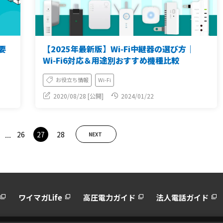
要
【2025年最新版】Wi‑Fi中継器の選び方｜
Wi‑Fi6対応＆用途別おすすめ機種比較
お役立ち情報
Wi-Fi
2020/08/28 [公開]
2024/01/22
...
26
27
28
NEXT
ワイマガLife
高圧電力ガイド
法人電話ガイド