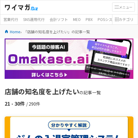
メニュー
営業代行
SNS運用代行
会計ソフト
MEO
PBX
POSシステム
カテゴリ
モバイ
Home
「店舗の知名度を上げたい」の記事一覧
店舗の知名度を上げたい
の記事一覧
21 - 30件
/ 290件