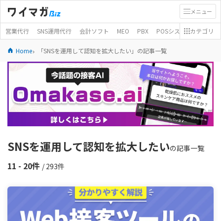
メニュー
営業代行
SNS運用代行
会計ソフト
MEO
PBX
POSシステム
カテゴリ
モバイ
Home
「SNSを運用して認知を拡大したい」の記事一覧
SNSを運用して認知を拡大したい
の記事一覧
11 - 20件
/ 293件