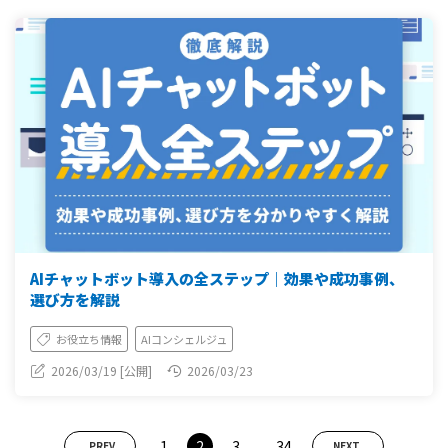
AIチャットボット導入の全ステップ｜効果や成功事例、
選び方を解説
お役立ち情報
AIコンシェルジュ
2026/03/19 [公開]
2026/03/23
...
1
2
3
34
PREV
NEXT