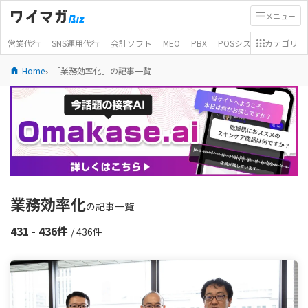
メニュー
営業代行
SNS運用代行
会計ソフト
MEO
PBX
POSシステム
カテゴリ
モバイ
Home
「業務効率化」の記事一覧
業務効率化
の記事一覧
431 - 436件
/ 436件