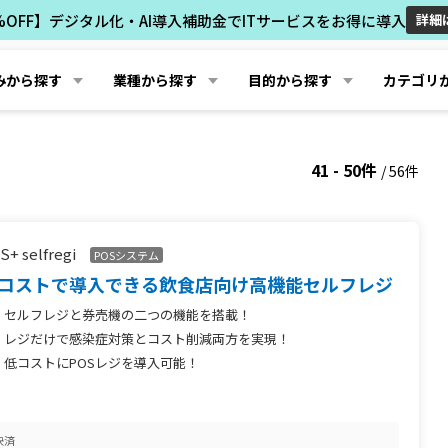
%OFF】デジタル化・AI導入補助金でITサービスをお得に導入
詳細
みから探す
業種から探す
目的から探す
カテゴリ
41 - 50件
/ 56件
S+ selfregi
POSシステム
コストで導入できる飲食店向け高機能セルフレジ
セルフレジと券売機の二つの機能を搭載！
レジだけで感染症対策とコスト削減両方を実現！
低コストにPOSレジを導入可能！
決済