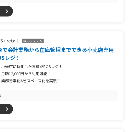
S+ retail
POSシステム
台で会計業務から在庫管理までできる小売店専用
OSレジ！
小売店に特化した高機能POSレジ！
月額12,000円から利用可能！
業務効率化&省スペース化を実現！
済