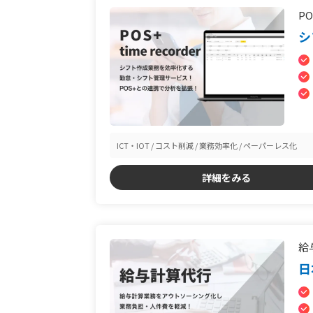
PO
シ
ICT・IOT
コスト削減
業務効率化
ペーパーレス化
詳細をみる
給
日