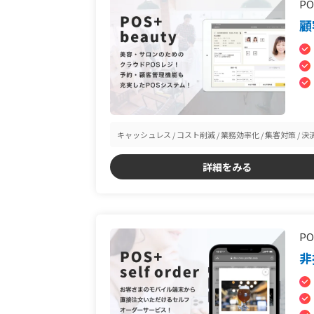
PO
顧
キャッシュレス
コスト削減
業務効率化
集客対策
決
詳細をみる
PO
非