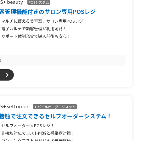
S+ beauty
POSシステム
客管理機能付きのサロン専用POSレジ
マルチに使える美容室、サロン専用POSレジ！
電子カルテで顧客管理が利用可能！
サポート体制充実で導入前後も安心！
済
S+ self order
モバイルオーダーシステム
接触で注文できるセルフオーダーシステム！
セルフオーダー×POSレジ！
非接触対応でコスト削減と感染症対策！
ランニングコストがかからず最安値級！