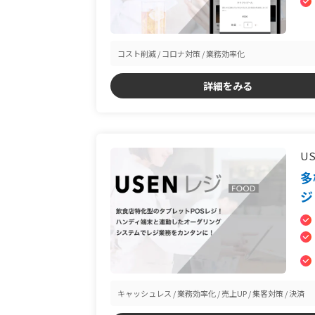
コスト削減
コロナ対策
業務効率化
詳細をみる
U
多
ジ
キャッシュレス
業務効率化
売上UP
集客対策
決済