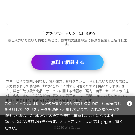
プライバシーポリシー
に同意する
※ご入力いただいた情報をもとに、お客様の課題解決に最適な企業をご紹介しま
す。
無料で相談する
本サービスでお問い合わせ、資料請求、資料ダウンロードをしていただいた際にご
入力頂きました情報は、お問い合わせに対する回答のために利用いたします。ま
た、弊社が取り扱う商品・サービスに関する情報のご案内・商品・サービスのご提
供、広告・宣伝・告知などを内容とする電子メール、電話、DM、ハガキ等でのお
知らせ等の目的におきましても利用・管理・保管されます。
このサイトでは、利用状況の把握や広告配信などのために、Cookieなど
x
を使用してアクセスデータを取得・利用しています。これ以降ページを
遷移した場合、Cookieなどの設定や使用に同意したことになります。
Cookieなどの使用の詳細や設定、オプトアウトについては
をご覧く
詳細
© 2020 Wiz Co.,Ltd.
ださい。