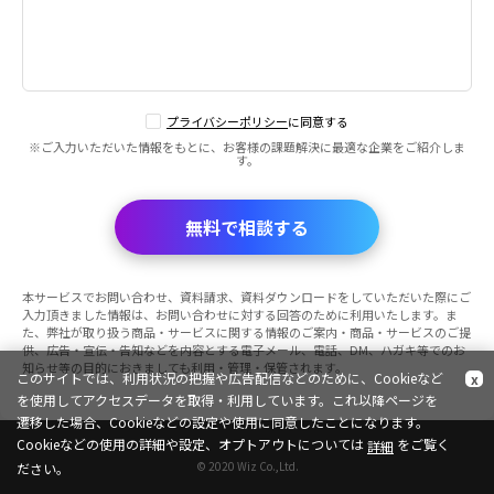
プライバシーポリシー
に同意する
※ご入力いただいた情報をもとに、お客様の課題解決に最適な企業をご紹介しま
す。
無料で相談する
本サービスでお問い合わせ、資料請求、資料ダウンロードをしていただいた際にご
入力頂きました情報は、お問い合わせに対する回答のために利用いたします。ま
た、弊社が取り扱う商品・サービスに関する情報のご案内・商品・サービスのご提
供、広告・宣伝・告知などを内容とする電子メール、電話、DM、ハガキ等でのお
知らせ等の目的におきましても利用・管理・保管されます。
このサイトでは、利用状況の把握や広告配信などのために、Cookieなど
x
を使用してアクセスデータを取得・利用しています。これ以降ページを
遷移した場合、Cookieなどの設定や使用に同意したことになります。
Cookieなどの使用の詳細や設定、オプトアウトについては
をご覧く
詳細
© 2020 Wiz Co.,Ltd.
ださい。