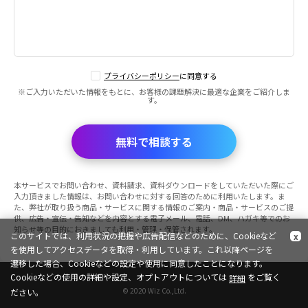
プライバシーポリシー
に同意する
※ご入力いただいた情報をもとに、お客様の課題解決に最適な企業をご紹介しま
す。
無料で相談する
本サービスでお問い合わせ、資料請求、資料ダウンロードをしていただいた際にご
入力頂きました情報は、お問い合わせに対する回答のために利用いたします。ま
た、弊社が取り扱う商品・サービスに関する情報のご案内・商品・サービスのご提
供、広告・宣伝・告知などを内容とする電子メール、電話、DM、ハガキ等でのお
知らせ等の目的におきましても利用・管理・保管されます。
このサイトでは、利用状況の把握や広告配信などのために、Cookieなど
x
を使用してアクセスデータを取得・利用しています。これ以降ページを
遷移した場合、Cookieなどの設定や使用に同意したことになります。
Cookieなどの使用の詳細や設定、オプトアウトについては
をご覧く
詳細
© 2020 Wiz Co.,Ltd.
ださい。