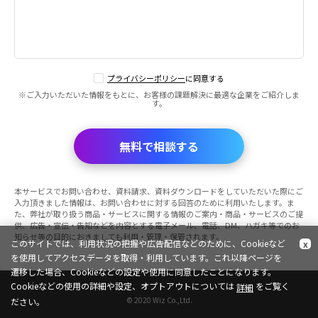
プライバシーポリシー
に同意する
※ご入力いただいた情報をもとに、お客様の課題解決に最適な企業をご紹介しま
す。
無料で相談する
本サービスでお問い合わせ、資料請求、資料ダウンロードをしていただいた際にご
入力頂きました情報は、お問い合わせに対する回答のために利用いたします。ま
た、弊社が取り扱う商品・サービスに関する情報のご案内・商品・サービスのご提
供、広告・宣伝・告知などを内容とする電子メール、電話、DM、ハガキ等でのお
知らせ等の目的におきましても利用・管理・保管されます。
このサイトでは、利用状況の把握や広告配信などのために、Cookieなど
x
を使用してアクセスデータを取得・利用しています。これ以降ページを
遷移した場合、Cookieなどの設定や使用に同意したことになります。
Cookieなどの使用の詳細や設定、オプトアウトについては
をご覧く
詳細
© 2020 Wiz Co.,Ltd.
ださい。