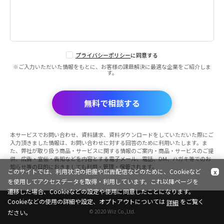
プライバシーポリシー
に同意する
※ご入力いただいた情報をもとに、お客様の課題解決に最適な企業をご紹介しま
す。
無料で相談する
本サービスでお問い合わせ、資料請求、資料ダウンロードをしていただいた際にご
入力頂きました情報は、お問い合わせに対する回答のために利用いたします。ま
た、弊社が取り扱う商品・サービスに関する情報のご案内・商品・サービスのご提
供、広告・宣伝・告知などを内容とする電子メール、電話、DM、ハガキ等でのお
知らせ等の目的におきましても利用・管理・保管されます。
このサイトでは、利用状況の把握や広告配信などのために、Cookieなど
x
を使用してアクセスデータを取得・利用しています。これ以降ページを
遷移した場合、Cookieなどの設定や使用に同意したことになります。
Cookieなどの使用の詳細や設定、オプトアウトについては
をご覧く
詳細
© 2020 Wiz Co.,Ltd.
ださい。