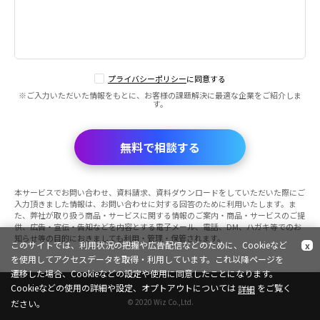
プライバシーポリシー
に同意する
※ご入力いただいた情報をもとに、お客様の課題解決に最適な企業をご紹介しま
す。
無料で相談する
本サービスでお問い合わせ、資料請求、資料ダウンロードをしていただいた際にご
入力頂きました情報は、お問い合わせに対する回答のために利用いたします。ま
た、弊社が取り扱う商品・サービスに関する情報のご案内・商品・サービスのご提
供、広告・宣伝・告知などを内容とする電子メール、電話、DM、ハガキ等でのお
知らせ等の目的におきましても利用・管理・保管されます。
このサイトでは、利用状況の把握や広告配信などのために、Cookieなど
x
を使用してアクセスデータを取得・利用しています。これ以降ページを
遷移した場合、Cookieなどの設定や使用に同意したことになります。
Cookieなどの使用の詳細や設定、オプトアウトについては
をご覧く
詳細
© 2020 Wiz Co.,Ltd.
ださい。