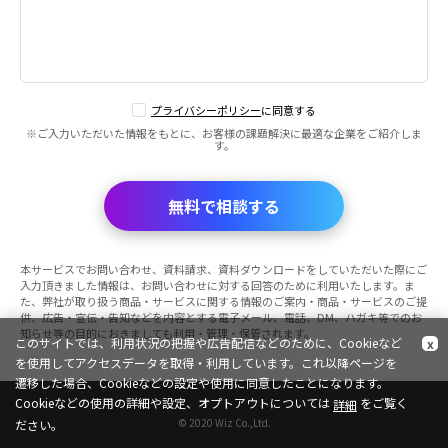
プライバシーポリシー
に同意する
※ご入力いただいた情報をもとに、お客様の課題解決に最適な企業をご紹介しま
す。
無料で相談する
本サービスでお問い合わせ、資料請求、資料ダウンロードをしていただいた際にご
入力頂きました情報は、お問い合わせに対する回答のために利用いたします。ま
た、弊社が取り扱う商品・サービスに関する情報のご案内・商品・サービスのご提
供、広告・宣伝・告知などを内容とする電子メール、電話、DM、ハガキ等でのお
知らせ等の目的におきましても利用・管理・保管されます。
このサイトでは、利用状況の把握や広告配信などのために、Cookieなど
x
を使用してアクセスデータを取得・利用しています。これ以降ページを
遷移した場合、Cookieなどの設定や使用に同意したことになります。
Cookieなどの使用の詳細や設定、オプトアウトについては
をご覧く
詳細
© 2020 Wiz Co.,Ltd.
ださい。