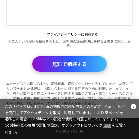
プライバシーポリシー
に同意する
※ご入力いただいた情報をもとに、お客様の課題解決に最適な企業をご紹介しま
す。
無料で相談する
本サービスでお問い合わせ、資料請求、資料ダウンロードをしていただいた際にご
入力頂きました情報は、お問い合わせに対する回答のために利用いたします。ま
た、弊社が取り扱う商品・サービスに関する情報のご案内・商品・サービスのご提
供、広告・宣伝・告知などを内容とする電子メール、電話、DM、ハガキ等でのお
知らせ等の目的におきましても利用・管理・保管されます。
このサイトでは、利用状況の把握や広告配信などのために、Cookieなど
x
を使用してアクセスデータを取得・利用しています。これ以降ページを
遷移した場合、Cookieなどの設定や使用に同意したことになります。
Cookieなどの使用の詳細や設定、オプトアウトについては
をご覧く
詳細
© 2020 Wiz Co.,Ltd.
ださい。