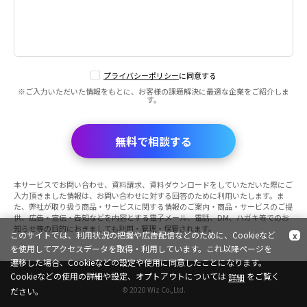
プライバシーポリシー
に同意する
※ご入力いただいた情報をもとに、お客様の課題解決に最適な企業をご紹介しま
す。
無料で相談する
本サービスでお問い合わせ、資料請求、資料ダウンロードをしていただいた際にご
入力頂きました情報は、お問い合わせに対する回答のために利用いたします。ま
た、弊社が取り扱う商品・サービスに関する情報のご案内・商品・サービスのご提
供、広告・宣伝・告知などを内容とする電子メール、電話、DM、ハガキ等でのお
知らせ等の目的におきましても利用・管理・保管されます。
このサイトでは、利用状況の把握や広告配信などのために、Cookieなど
x
を使用してアクセスデータを取得・利用しています。これ以降ページを
遷移した場合、Cookieなどの設定や使用に同意したことになります。
Cookieなどの使用の詳細や設定、オプトアウトについては
をご覧く
詳細
© 2020 Wiz Co.,Ltd.
ださい。