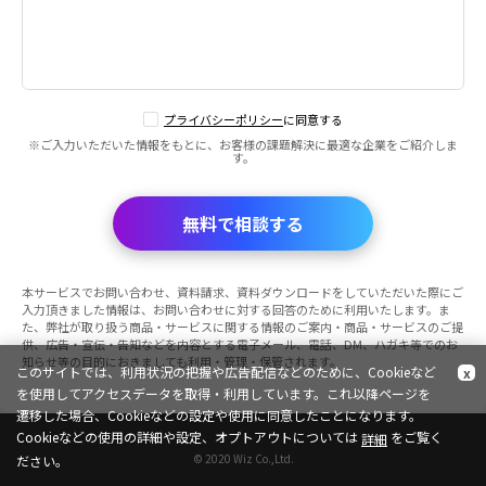
プライバシーポリシー
に同意する
※ご入力いただいた情報をもとに、お客様の課題解決に最適な企業をご紹介しま
す。
無料で相談する
本サービスでお問い合わせ、資料請求、資料ダウンロードをしていただいた際にご
入力頂きました情報は、お問い合わせに対する回答のために利用いたします。ま
た、弊社が取り扱う商品・サービスに関する情報のご案内・商品・サービスのご提
供、広告・宣伝・告知などを内容とする電子メール、電話、DM、ハガキ等でのお
知らせ等の目的におきましても利用・管理・保管されます。
このサイトでは、利用状況の把握や広告配信などのために、Cookieなど
x
を使用してアクセスデータを取得・利用しています。これ以降ページを
遷移した場合、Cookieなどの設定や使用に同意したことになります。
Cookieなどの使用の詳細や設定、オプトアウトについては
をご覧く
詳細
© 2020 Wiz Co.,Ltd.
ださい。