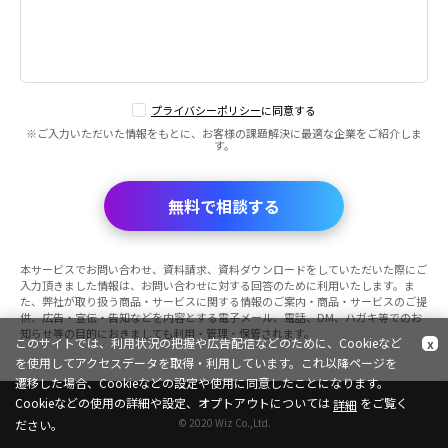
プライバシーポリシー
に同意する
※ご入力いただいた情報をもとに、お客様の課題解決に最適な企業をご紹介しま
す。
無料で相談する
本サービスでお問い合わせ、資料請求、資料ダウンロードをしていただいた際にご
入力頂きました情報は、お問い合わせに対する回答のために利用いたします。ま
た、弊社が取り扱う商品・サービスに関する情報のご案内・商品・サービスのご提
供、広告・宣伝・告知などを内容とする電子メール、電話、DM、ハガキ等でのお
知らせ等の目的におきましても利用・管理・保管されます。
このサイトでは、利用状況の把握や広告配信などのために、Cookieなど
x
を使用してアクセスデータを取得・利用しています。これ以降ページを
遷移した場合、Cookieなどの設定や使用に同意したことになります。
Cookieなどの使用の詳細や設定、オプトアウトについては
をご覧く
詳細
© 2020 Wiz Co.,Ltd.
ださい。