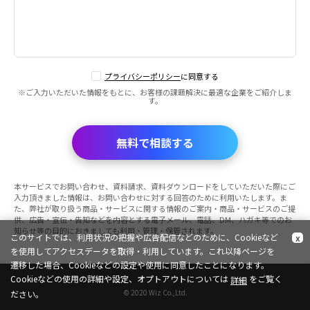
プライバシーポリシー
に同意する
※ご入力いただいた情報をもとに、お客様の課題解決に最適な企業をご紹介しま
す。
無料で相談する
本サービスでお問い合わせ、資料請求、資料ダウンロードをしていただいた際にご
入力頂きました情報は、お問い合わせに対する回答のために利用いたします。ま
た、弊社が取り扱う商品・サービスに関する情報のご案内・商品・サービスのご提
供、広告・宣伝・告知などを内容とする電子メール、電話、DM、ハガキ等でのお
知らせ等の目的におきましても利用・管理・保管されます。
このサイトでは、利用状況の把握や広告配信などのために、Cookieなど
x
を使用してアクセスデータを取得・利用しています。これ以降ページを
遷移した場合、Cookieなどの設定や使用に同意したことになります。
Cookieなどの使用の詳細や設定、オプトアウトについては
をご覧く
詳細
© 2020 Wiz Co.,Ltd.
ださい。