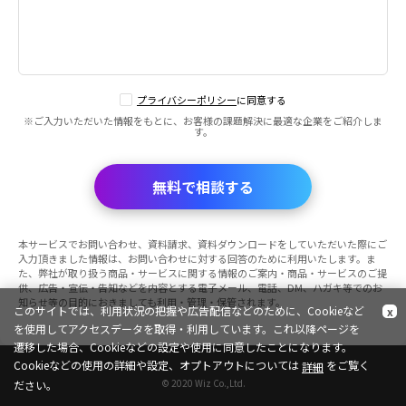
プライバシーポリシー
に同意する
※ご入力いただいた情報をもとに、お客様の課題解決に最適な企業をご紹介しま
す。
無料で相談する
本サービスでお問い合わせ、資料請求、資料ダウンロードをしていただいた際にご
入力頂きました情報は、お問い合わせに対する回答のために利用いたします。ま
た、弊社が取り扱う商品・サービスに関する情報のご案内・商品・サービスのご提
供、広告・宣伝・告知などを内容とする電子メール、電話、DM、ハガキ等でのお
知らせ等の目的におきましても利用・管理・保管されます。
このサイトでは、利用状況の把握や広告配信などのために、Cookieなど
x
を使用してアクセスデータを取得・利用しています。これ以降ページを
遷移した場合、Cookieなどの設定や使用に同意したことになります。
Cookieなどの使用の詳細や設定、オプトアウトについては
をご覧く
詳細
© 2020 Wiz Co.,Ltd.
ださい。