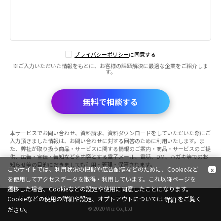
プライバシーポリシー
に同意する
※ご入力いただいた情報をもとに、お客様の課題解決に最適な企業をご紹介しま
す。
無料で相談する
本サービスでお問い合わせ、資料請求、資料ダウンロードをしていただいた際にご
入力頂きました情報は、お問い合わせに対する回答のために利用いたします。ま
た、弊社が取り扱う商品・サービスに関する情報のご案内・商品・サービスのご提
供、広告・宣伝・告知などを内容とする電子メール、電話、DM、ハガキ等でのお
知らせ等の目的におきましても利用・管理・保管されます。
このサイトでは、利用状況の把握や広告配信などのために、Cookieなど
x
を使用してアクセスデータを取得・利用しています。これ以降ページを
遷移した場合、Cookieなどの設定や使用に同意したことになります。
Cookieなどの使用の詳細や設定、オプトアウトについては
をご覧く
詳細
© 2020 Wiz Co.,Ltd.
ださい。