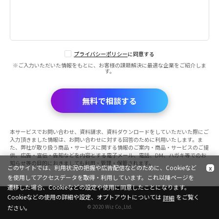
プライバシーポリシー
に同意する
※ご入力いただいた情報をもとに、お客様の課題解決に最適な企業をご紹介しま
す。
無料で相談する
本サービスでお問い合わせ、資料請求、資料ダウンロードをしていただいた際にご
入力頂きました情報は、お問い合わせに対する回答のために利用いたします。ま
た、弊社が取り扱う商品・サービスに関する情報のご案内・商品・サービスのご提
供、広告・宣伝・告知などを内容とする電子メール、電話、DM、ハガキ等でのお
知らせ等の目的におきましても利用・管理・保管されます。
このサイトでは、利用状況の把握や広告配信などのために、Cookieなど
x
を使用してアクセスデータを取得・利用しています。これ以降ページを
遷移した場合、Cookieなどの設定や使用に同意したことになります。
Cookieなどの使用の詳細や設定、オプトアウトについては
をご覧く
詳細
© 2020 Wiz Co.,Ltd.
ださい。