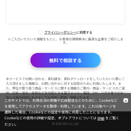
プライバシーポリシー
に同意する
※ご入力いただいた情報をもとに、お客様の課題解決に最適な企業をご紹介しま
す。
無料で相談する
本サービスでお問い合わせ、資料請求、資料ダウンロードをしていただいた際にご
入力頂きました情報は、お問い合わせに対する回答のために利用いたします。ま
た、弊社が取り扱う商品・サービスに関する情報のご案内・商品・サービスのご提
供、広告・宣伝・告知などを内容とする電子メール、電話、DM、ハガキ等でのお
知らせ等の目的におきましても利用・管理・保管されます。
このサイトでは、利用状況の把握や広告配信などのために、Cookieなど
x
を使用してアクセスデータを取得・利用しています。これ以降ページを
遷移した場合、Cookieなどの設定や使用に同意したことになります。
Cookieなどの使用の詳細や設定、オプトアウトについては
をご覧く
詳細
© 2020 Wiz Co.,Ltd.
ださい。