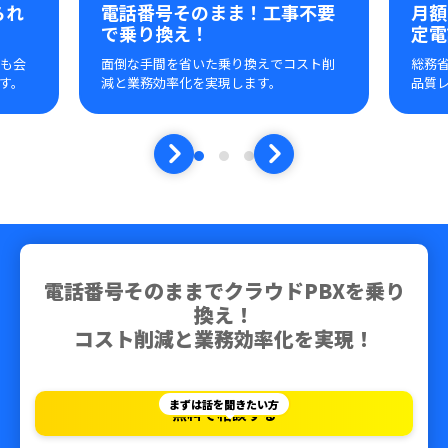
られ
電話番号そのまま！工事不要
月額
で乗り換え！
定電
ても会
面倒な手間を省いた乗り換えでコスト削
総務
す。
減と業務効率化を実現します。
品質
電話番号そのままでクラウドPBXを乗り
換え！
コスト削減と業務効率化を実現！
まずは話を聞きたい方
無料で相談する