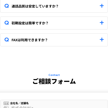
550円）することで、複数人での利用が可能になります。
通話品質は安定していますか？
はい、総務省が定める通話品質調査により、最高品質レベルであ
る「Aクラス」を獲得しているのでビジネスでも安心してご利用
初期設定は簡単ですか？
いただけます。
簡単です。アプリをダウンロードしてIDとパスワードを設定して
いただくと、ご利用いただけます。
FAXは利用できますか？
申し訳ありませんが、本サービスではFAX機能はご利用いただけ
ません。FAXをご利用される場合は、別途、他の電話回線にてFAX
用の番号を取得していただく必要があります。
Contact
ご相談フォーム
会社名／店舗名
任意