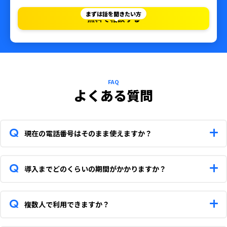
まずは話を聞きたい方
無料で相談する
FAQ
よくある質問
現在の電話番号はそのまま使えますか？
はい、ご利用中の電話番号をそのまま引き継いでお使いいただけ
ます。NTTの番号ポータビリティを活用することで、スムーズな移
導入までどのくらいの期間がかかりますか？
行が可能です。
最短5営業日で導入が可能です。（※番号の新規発番は1営業日）
複数人で利用できますか？
はい、可能です。アカウントを追加（1アカウントあたり税込月額