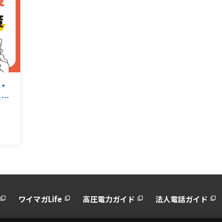
O・
と今
ワイマガLife
高圧電力ガイド
法人電話ガイド