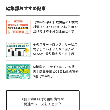
編集部おすすめ記事
【2026年最新】飲食店のAI検索
対策（AIO・GEO）とは？MEO
だけでは不十分な理由と今すぐ
できる5つの対策
そのスマートロック、サービス
終了していませんか？法人の
SESAME乗り換えガイド｜月額0
円・工事不要・99%対応
AI接客でECサイトのCVRを改
善！商品提案とCS自動化の実例
3選【2026年】
X(旧Twitter)で更新情報や
関連ニュースをチェック