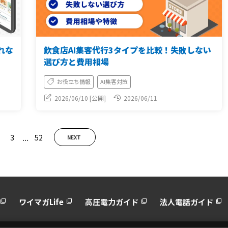
されな
飲食店AI集客代行3タイプを比較！失敗しない
選び方と費用相場
お役立ち情報
AI集客対策
2026/06/10 [公開]
2026/06/11
...
3
52
NEXT
ワイマガLife
高圧電力ガイド
法人電話ガイド