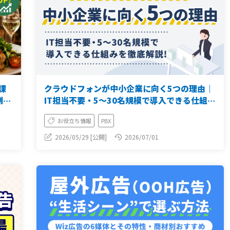
課
クラウドフォンが中小企業に向く5つの理由｜
例あ
IT担当不要・5〜30名規模で導入できる仕組み
を解説
お役立ち情報
PBX
2026/05/29 [公開]
2026/07/01