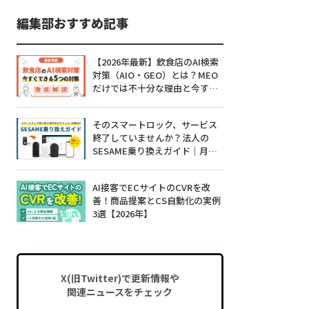
編集部おすすめ記事
【2026年最新】飲食店のAI検索
対策（AIO・GEO）とは？MEO
だけでは不十分な理由と今すぐ
できる5つの対策
そのスマートロック、サービス
終了していませんか？法人の
SESAME乗り換えガイド｜月額0
円・工事不要・99%対応
AI接客でECサイトのCVRを改
善！商品提案とCS自動化の実例
3選【2026年】
X(旧Twitter)で更新情報や
関連ニュースをチェック