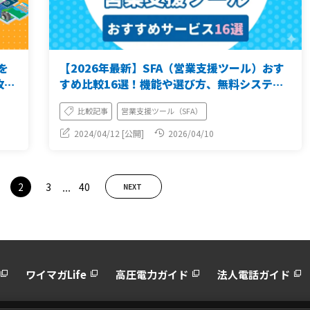
を
【2026年最新】SFA（営業支援ツール）おす
攻略
すめ比較16選！機能や選び方、無料システム
を解説
比較記事
営業支援ツール（SFA）
2024/04/12 [公開]
2026/04/10
...
2
3
40
NEXT
ワイマガLife
高圧電力ガイド
法人電話ガイド