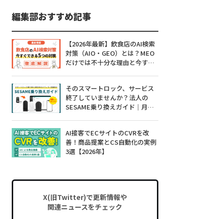
編集部おすすめ記事
【2026年最新】飲食店のAI検索
対策（AIO・GEO）とは？MEO
だけでは不十分な理由と今すぐ
できる5つの対策
そのスマートロック、サービス
終了していませんか？法人の
SESAME乗り換えガイド｜月額0
円・工事不要・99%対応
AI接客でECサイトのCVRを改
善！商品提案とCS自動化の実例
3選【2026年】
X(旧Twitter)で更新情報や
関連ニュースをチェック