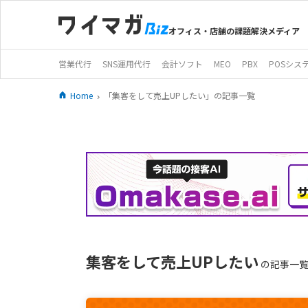
オフィス・店舗の課題解決メディア
営業代行
SNS運用代行
会計ソフト
MEO
PBX
POSシス
Home
「集客をして売上UPしたい」の記事一覧
集客をして売上UPしたい
の記事一