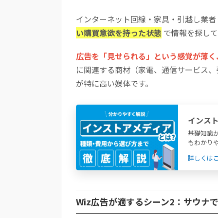
インターネット回線・家具・引越し業者
い購買意欲を持った状態
で情報を探して
広告を「見せられる」という感覚が薄く
に関連する商材（家電、通信サービス、
が特に高い媒体です。
インス
解説
基礎知識
もわかり
詳しくは
Wiz広告が適するシーン2：サウナ