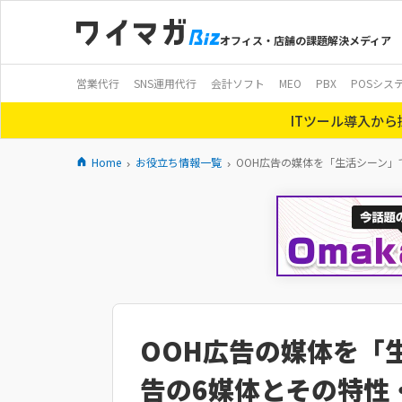
オフィス・店舗の課題解決メディア
営業代行
SNS運用代行
会計ソフト
MEO
PBX
POSシス
ITツール導入か
Home
お役立ち情報一覧
OOH広告の媒体を「生活シーン」
OOH広告の媒体を「生
告の6媒体とその特性