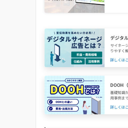
デジタ
サイネー
りやすく
詳しくは
DOOH
費用・
基礎知識
用事例ま
詳しくは