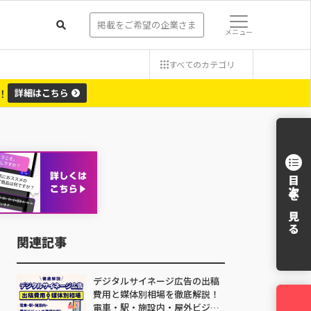
掲載をご希望の企業さま
メニュー
すべての
カテゴリ
！
詳細
はこちら
目次を見る
関連記事
デジタルサイネージ広告の出稿
費用と媒体別相場を徹底解説！
電車・駅・施設内・屋外ビジョ