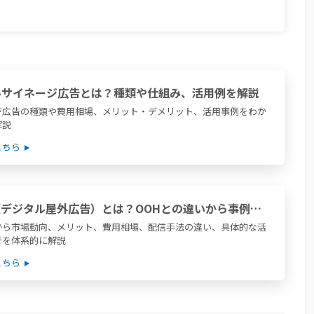
ルサイネージ広告とは？種類や仕組み、活用例を解説
ジ広告の種類や費用相場、メリット・デメリット、活用事例をわか
解説
こちら
（デジタル屋外広告）とは？OOHとの違いから事例・
出稿方法まで徹底解説
から市場動向、メリット、費用相場、配信手法の違い、具体的な活
でを体系的に解説
こちら