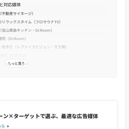
ンと対応媒体
し（不動産サイネージ）
のリラックスタイム（フロサウナTV）
深山霧島キッチン・Dr.Room）
（Dr.Room）
け・街歩き（レブナイズビジョン・天文館）
ン別】おすすめ
もっと見る
告媒体
告媒体
z広告媒体
場合
Q)
ーン×ターゲットで選ぶ、最適な広告媒体
ちら