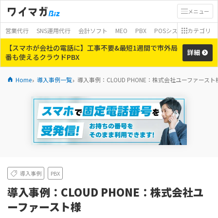
メニュー
営業代行
SNS運用代行
会計ソフト
MEO
PBX
POSシステム
カテゴリ
モバイ
【スマホが会社の電話に】工事不要&最短1週間で市外局
詳細
番も使えるクラウドPBX
Home
導入事例一覧
導入事例：CLOUD PHONE：株式会社ユーファースト
導入事例
PBX
導入事例：CLOUD PHONE：株式会社ユ
ーファースト様