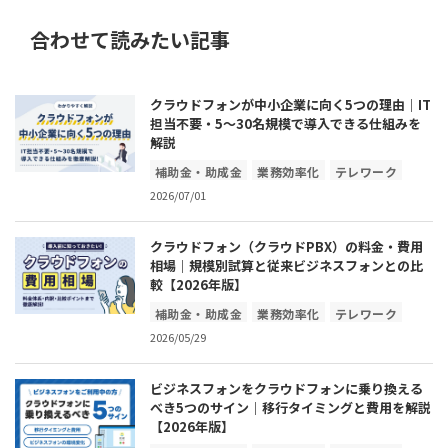
合わせて読みたい記事
クラウドフォンが中小企業に向く5つの理由｜IT
担当不要・5〜30名規模で導入できる仕組みを
解説
補助金・助成金
業務効率化
テレワーク
2026/07/01
コスト削減
ICT・IOT
クラウドフォン（クラウドPBX）の料金・費用
相場｜規模別試算と従来ビジネスフォンとの比
較【2026年版】
補助金・助成金
業務効率化
テレワーク
2026/05/29
コスト削減
ICT・IOT
ビジネスフォンをクラウドフォンに乗り換える
べき5つのサイン｜移行タイミングと費用を解説
【2026年版】