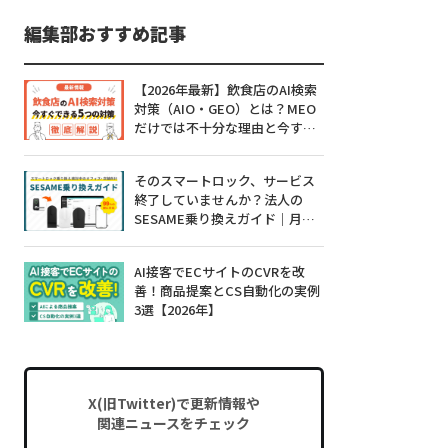
編集部おすすめ記事
【2026年最新】飲食店のAI検索
対策（AIO・GEO）とは？MEO
だけでは不十分な理由と今すぐ
できる5つの対策
そのスマートロック、サービス
終了していませんか？法人の
SESAME乗り換えガイド｜月額0
円・工事不要・99%対応
AI接客でECサイトのCVRを改
善！商品提案とCS自動化の実例
3選【2026年】
X(旧Twitter)で更新情報や
関連ニュースをチェック