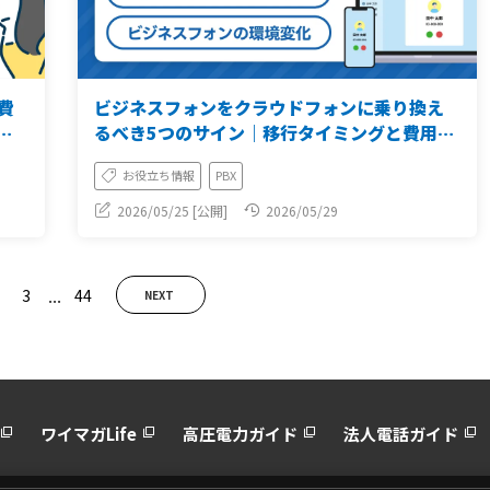
費
ビジネスフォンをクラウドフォンに乗り換え
と
るべき5つのサイン｜移行タイミングと費用を
解説【2026年版】
お役立ち情報
PBX
2026/05/25 [公開]
2026/05/29
...
3
44
NEXT
ワイマガLife
高圧電力ガイド
法人電話ガイド