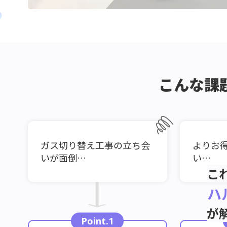
こんな課
ガス切り替え工事の立ち会
よりお
いが面倒…
い…
こ
ハ
が
Point.1