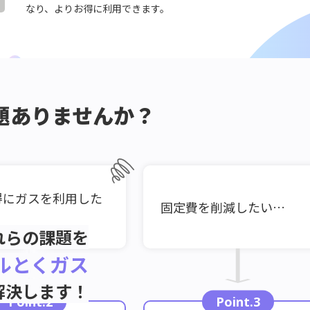
なり、よりお得に利用できます。
題ありませんか？
得にガスを利用した
固定費を削減したい…
れらの課題を
ルとくガス
解決します！
Point.2
Point.3