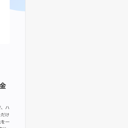
金
で、ハ
ただけ
先を一