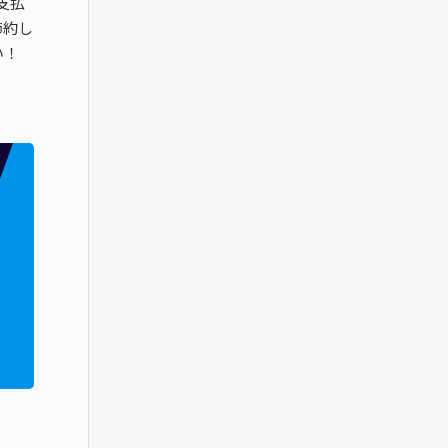
支払
節約し
い！