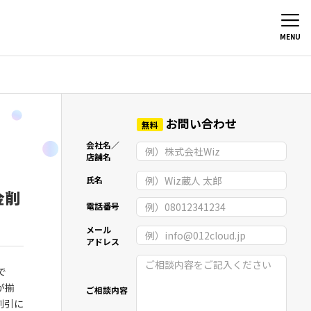
MENU
お問い合わせ
無料
会社名／
店舗名
氏名
金削
電話番号
メール
アドレス
で
が揃
ご相談内容
割引に