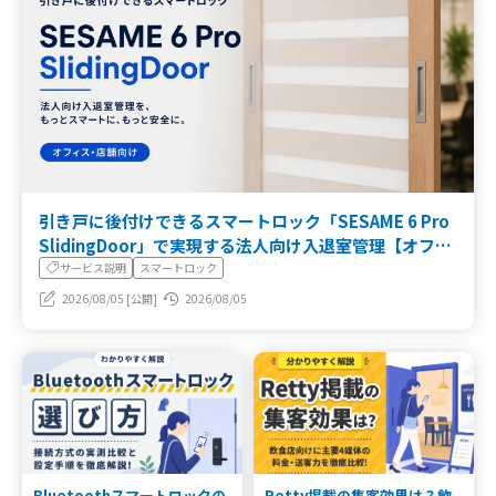
引き戸に後付けできるスマートロック「SESAME 6 Pro
SlidingDoor」で実現する法人向け入退室管理【オフィ
ス・店舗向け】
サービス説明
スマートロック
2026/08/05 [公開]
2026/08/05
Bluetoothスマートロックの
Retty掲載の集客効果は？飲