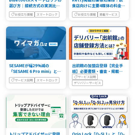
選び方｜接続方式の実測比較
食店向けに主要4媒体の料金・
と設定手順
送客力を比較
お役立ち情報
スマートロック
お役立ち情報
掲載サービス
SESAMEが幅29%減の
出前館の加盟店登録【完全手
「SESAME 6 Pro mini」と引
順】必要書類・審査・掲載ま
き戸対応モデルを発表 ― 価格
での日数
サービス説明
サービス説明
スマートロック
は4,928円据え置き
デリバリーサービス
トリップアドバイザーに登録
Qrio Lock「Q-SL1」と「Q-