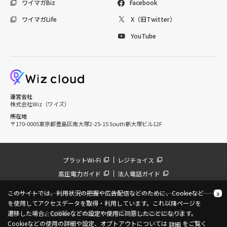
ワイマガBiz
Facebook
ワイマガLife
X（旧Twitter）
YouTube
運営会社
株式会社Wiz（ワイズ）
所在地
〒170-0005
東京都豊島区南大塚2-25-15 South新大塚ビル12F
プラットWi-Fi
レジチョイス
高圧電力ガイド
法人電話ガイド
このサイトでは、利用状況の把握や広告配信などのために、Cookieなど
x
を使用してアクセスデータを取得・利用しています。これ以降ページを
会社概要
Privacy Policy
Cookie Policy
遷移した場合、Cookieなどの設定や使用に同意したことになります。
Cookieなどの使用の詳細や設定、オプトアウトについては
をご覧く
詳細