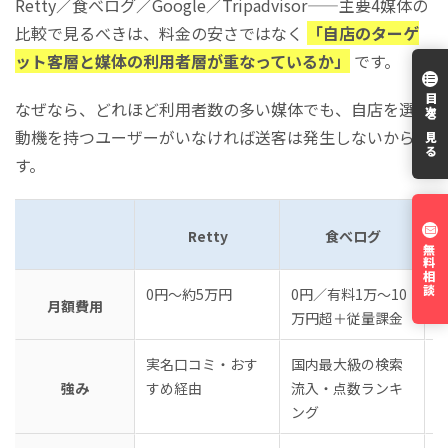
Retty／食べログ／Google／Tripadvisor——主要4媒体の
比較で見るべきは、料金の安さではなく
「自店のターゲ
ット客層と媒体の利用者層が重なっているか」
です。
目次を見る
なぜなら、どれほど利用者数の多い媒体でも、自店を選ぶ
動機を持つユーザーがいなければ送客は発生しないからで
す。
Retty
食べログ
無料相談
0円〜約5万円
0円／有料1万〜10
月額費用
万円超＋従量課金
実名口コミ・おす
国内最大級の検索
強み
すめ経由
流入・点数ランキ
ング