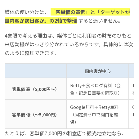
媒体の使い分けは、
「客単価の高低」と「ターゲットが
国内客か訪日客か」の2軸で整理
すると迷いません。
4象限で考える理由は、媒体ごとに利用者の財布のひもと
来店動機がはっきり分かれているからです。具体的には次
のように整理できます。
国内客が中心
Retty＋食べログ有料（会
Tr
客単価 高（5,000円〜）
食・記念日需要を両取り）
行
Google無料＋Retty無料
G
客単価 低（〜5,000円）
（固定費ゼロで間口を確
Tr
保）
たとえば、客単価7,000円の和食店で観光地立地なら、