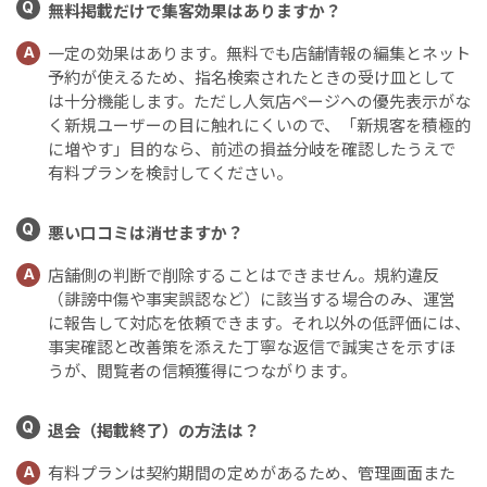
Q
無料掲載だけで集客効果はありますか？
一定の効果はあります。無料でも店舗情報の編集とネット
A
予約が使えるため、指名検索されたときの受け皿として
は十分機能します。ただし人気店ページへの優先表示がな
く新規ユーザーの目に触れにくいので、「新規客を積極的
に増やす」目的なら、前述の損益分岐を確認したうえで
有料プランを検討してください。
Q
悪い口コミは消せますか？
店舗側の判断で削除することはできません。規約違反
A
（誹謗中傷や事実誤認など）に該当する場合のみ、運営
に報告して対応を依頼できます。それ以外の低評価には、
事実確認と改善策を添えた丁寧な返信で誠実さを示すほ
うが、閲覧者の信頼獲得につながります。
Q
退会（掲載終了）の方法は？
有料プランは契約期間の定めがあるため、管理画面また
A