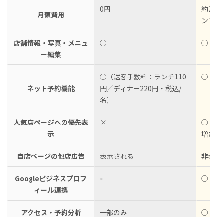
0円
約2
月額費用
ンで
店舗情報・写真・メニュ
○
○
ー編集
○（送客手数料：ランチ110
○（
ネット予約機能
円／ディナー220円・税込/
名）
人気店ページへの優先表
×
○（
示
増加
自店ページの他店広告
表示される
非表
Googleビジネスプロフ
○
×
ィール連携
アクセス・予約分析
一部のみ
○