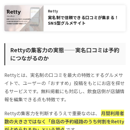
Rettyなどのグルメサイトに掲載しても効果が出ない場合
のチェックリスト
Retty
実名制で信頼できる口コミが集まる！
Rettyなどグルメサイトで口コミが集まらないときの対策（店内
SNS型グルメサイト
POP・会計時導線の実例）
Retty 掲載に関するよくある質問(FAQ)
まとめ：Rettyを賢く活用して集客を最大化しよう
Rettyの集客力の実態——実名口コミは予約
につながるのか
Rettyとは、実名制の口コミを最大の特徴とするグルメサ
イトで、ユーザーの「おすすめ」投稿をもとにお店を探せ
るサービスです。無料掲載にも対応し、飲食店側が店舗情
報を編集できる点も特徴です。
Rettyの集客力を判断するうえで重要なのは、
月間利用者
数の大きさではなく「自店の予約経路のうち何割をRetty
が占められるか」という視点
です。