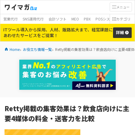
メニュー
営業代行
SNS運用代行
会計ソフト
MEO
PBX
POSシステム
カテゴリ
モバイ
ITツール導入から採用、人材、販路拡大まで、経営課題に
詳細
あわせたサービスをご提案！
Home
お役立ち情報一覧
Retty掲載の集客効果は？飲食店向けに主要4媒
Retty掲載の集客効果は？飲食店向けに主
要4媒体の料金・送客力を比較