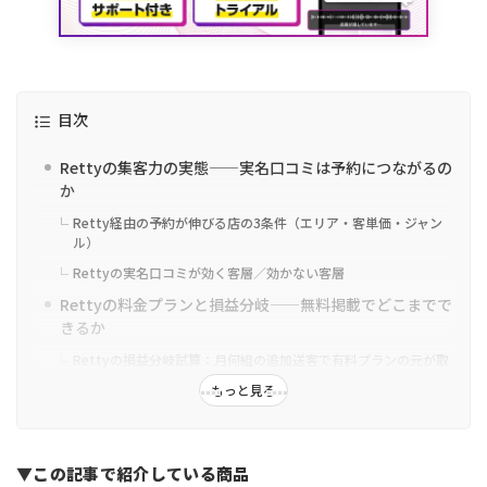
目次
Rettyの集客力の実態——実名口コミは予約につながるの
か
Retty経由の予約が伸びる店の3条件（エリア・客単価・ジャン
ル）
Rettyの実名口コミが効く客層／効かない客層
Rettyの料金プランと損益分岐——無料掲載でどこまでで
きるか
Rettyの損益分岐試算：月何組の追加送客で有料プランの元が取
れるか
もっと見る
Retty／食べログ／Google／Tripadvisor——主要4媒体
を徹底比較
媒体の使い分けマップ（客単価×ターゲットの4象限）
▼この記事で紹介している商品