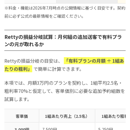
※料金・機能は2026年7月時点の公開情報に基づく目安です。契約
前に必ず公式の最新情報をご確認ください。
Rettyの損益分岐試算：月何組の追加送客で有料プラ
ンの元が取れるか
Rettyの損益分岐の目安は、
「有料プランの月額 ÷ 1組あ
たりの粗利」
で簡単に計算できます。
本項では、月額3万円のプランを契約し、1組平均2.5名・
粗利率70%と仮定して、客単価別に必要な追加予約組数を
試算します。
客単価
1組あたり売上（2.5名）
1組あたり粗利
3,000円
7,500円
5,250円