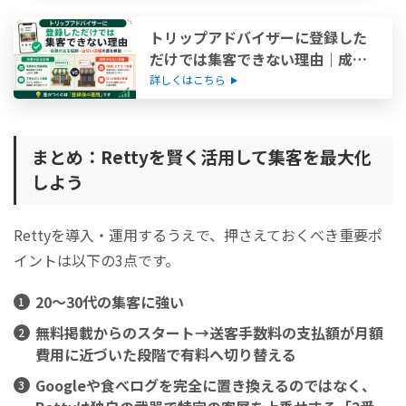
トリップアドバイザーに登録した
だけでは集客できない理由｜成果
が出る店・出ない店の差を解説
詳しくはこちら
まとめ：Rettyを賢く活用して集客を最大化
しよう
Rettyを導入・運用するうえで、押さえておくべき重要ポ
イントは以下の3点です。
20〜30代の集客に強い
無料掲載からのスタート→送客手数料の支払額が月額
費用に近づいた段階で有料へ切り替える
Googleや食べログを完全に置き換えるのではなく、