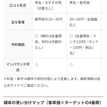
実名・おすすめ制
匿名・星評価
口コミ形式
（点数なし）
都市部の20〜30代
20〜50代・全国幅
主な客層
広く
○（無料は従量課
○（従量課金：ラ
金、有料は手数料
ンチ110円／ディナ
予約機能
なし）
ー220円・税込/
名）
インバウンド対
△
△
応
※料金・条件は媒体や契約内容により変動します。最新情報は各
公式サイトでご確認ください。
媒体の使い分けマップ（客単価×ターゲットの4象限）