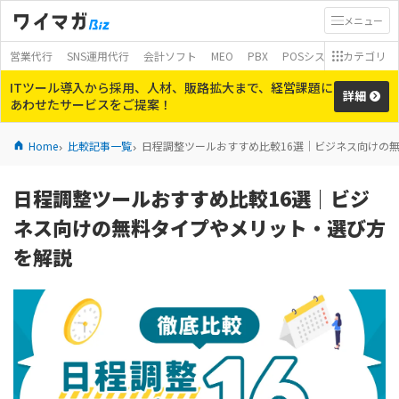
メニュー
営業代行
SNS運用代行
会計ソフト
MEO
PBX
POSシステム
カテゴリ
モバイ
ITツール導入から採用、人材、販路拡大まで、経営課題に
詳細
あわせたサービスをご提案！
Home
比較記事一覧
日程調整ツールおすすめ比較16選｜ビジネス向けの
日程調整ツールおすすめ比較16選｜ビジ
ネス向けの無料タイプやメリット・選び方
を解説