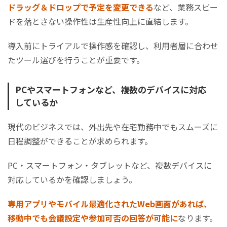
ドラッグ＆ドロップで予定を変更できる
など、業務スピー
フォームや通知文、ブランド要
ロゴ
ドを落とさない操作性は生産性向上に直結します。
カスタマイズ性
素の編集に制限あり
詳細
導入前にトライアルで操作感を確認し、利用者層に合わせ
FAQ・メール中心、応答まで
チ
たツール選びを行うことが重要です。
サポート体制
時間がかかる場合あり
SL
PCやスマートフォンなど、複数のデバイスに対応
セキュリティ・管
標準的な暗号化のみ、管理機能
SS
しているか
理
は限定的
応
広告表示
表示される場合がある
基
現代のビジネスでは、外出先や在宅勤務中でもスムーズに
日程調整ができることが求められます。
PC・スマートフォン・タブレットなど、複数デバイスに
対応しているかを確認しましょう。
専用アプリやモバイル最適化されたWeb画面があれば、
移動中でも会議設定や参加可否の回答が可能に
なります。