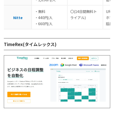
・無料
〇(14日間無料ト
UR
Nitte
・440円/人
ライアル)
ホで
・660円/人
括提
TimeRex(タイムレックス)