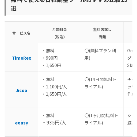
選
月額料金
無料お試し
サービス名
(税込)
有無
・無料
〇(無料プラン利
Goo
TimeRex
・990円
用)
ダー
・1,650円
Sla
・無料
〇(14日間無料ト
チー
・1,100円/人
ライアル)
ッチ
Jicoo
・1,650円/人
作成
・無料
〇(1ヶ月間無料ト
シン
・935円/人
eeasy
ライアル)
減、