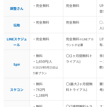
・完全無料
完全無料
UR
調整さん
登録
・完全無料
完全無料
○△
伝助
人数
LINEスケジュ
・完全無料
完全無料
LI
※LINEアカ
ール
有、
ウントが必要
・無料
〇(1ヶ月間無料ト
多拠
・1,650円/人
ライアル)
ーン
Spir
軟に
※2025年9月25日よ
り新プラン
・無料
〇(最大2ヶ月間無
業務
スケコン
・792円
料トライアル)
考慮
・1,188円
・無料
〇(2週間無料トラ
スマ