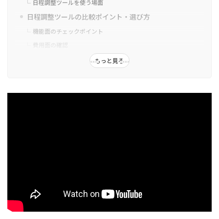
日程調整ツールを使う場面
日程調整ツールの比較ポイント・選び方
機能面のチェックポイント
費用面の確認
利便性と対応力
もっと見る
無料で使える日程調整ツールおすすめ比較13選
TimeRex(タイムレックス)
Jicoo(ジクー)
eeasy(イージー)
調整さん
伝助
LINEスケジュール
​​​​​​​Spir(スピア)
​​​​​​​スケコン
​​​​​​​アイテマス
HubSpot