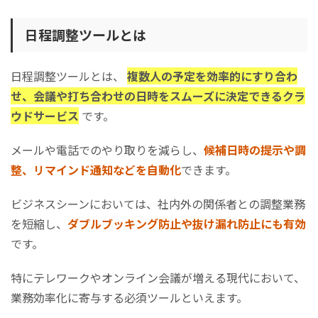
YouCanBookMe
​​​​​​​クロジカスケジュール管理
日程調整ツールとは
Nitte(​​​​​​​ニッテ)
​​​​​​​有料の日程調整ツールおすすめ比較3選
日程調整ツールとは、
複数人の予定を効率的にすり合わ
調整アポ
せ、会議や打ち合わせの日時をスムーズに決定できるクラ
​​​​​​​VIVIT LINK(ビビットリンク)
ウドサービス
です。
waaq Link(ワークリンク)
メールや電話でのやり取りを減らし、
候補日時の提示や調
​​​​​​​日程調整ツールのタイプ別おすすめ
整、リマインド通知などを自動化
できます。
スケジュール調整に特化したタイプ​​​​​​​
登録不要で使えるタイプ
ビジネスシーンにおいては、社内外の関係者との調整業務
​​​​​​​業務効率を高める周辺機能が豊富なタイプ
を短縮し、
ダブルブッキング防止や抜け漏れ防止にも有効
​​​​​​​ビジネス・商談支援に強みのあるタイプ
です。
​​​​​​​個人・プライベート利用におすすめのタイプ
日程調整ツールを利用するメリット
特にテレワークやオンライン会議が増える現代において、
スケジュール調整に関する業務の効率が向上する
業務効率化に寄与する必須ツールといえます。
ダブルブッキングや予定忘れを未然に防げる