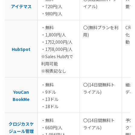
アイテマス
・720円/人
イアル)
要で
・980円/人
・無料
〇(無料プランを利
CR
・1,800円/人
用)
化・
・1万2,000円/人
動
HubSpot
・1万8,000円/人
※Sales Hub内で
利用可能
※税表記なし
・無料
〇(14日間無料ト
細か
YouCan
・9ドル
ライアル)
ディ
BookMe
・13ドル
・18ドル
・無料
〇(14日間無料ト
予定
クロジカスケ
・660円/人
ライアル)
クフ
ジュール管理
・1,056円/人
管理