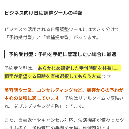
​​​​​​​参加人数が多くても、手間が増えにくい
ビジネス向け日程調整ツールの種類
いつでもどこでもタスクや予定の調整・確認が可能になる
日程調整ツールを導入・運用する際の注意点
ビジネスで活用される日程調整ツールには大きく分けて
​​​​​​​社内でスムーズに使いこなすため、導入時にトレーニングを実施
する
「予約受付型」と「候補提案型」があります。
万一のシステム障害に備えて、定期的なバックアップを行う
顧客に失礼な印象を与えないよう、ツールの使い方に配慮する
予約受付型：予約を手軽に管理したい場合に最適
​​​​​​​日程調整ツールの活用に向かないケース
予約受付型は、
あらかじめ設定した受付時間を共有し、
利用者の私的な都合を最優先するような場面
相手が希望する日時を直接選択してもらう方式
です。
スケジュールの優先順位が明確でない状況
即時対応が必要な緊急案件
美容院や士業、コンサルティングなど、顧客からの予約が
高度な情報の秘匿が求められる場合
中心の業種に適しています
。予約はリアルタイムで反映さ
まとめ
れ、ダブルブッキングを防止できます。
また、自動返信やキャンセル対応、決済機能が備わったツ
ールも多く、予約管理の手間を大幅に削減可能です。