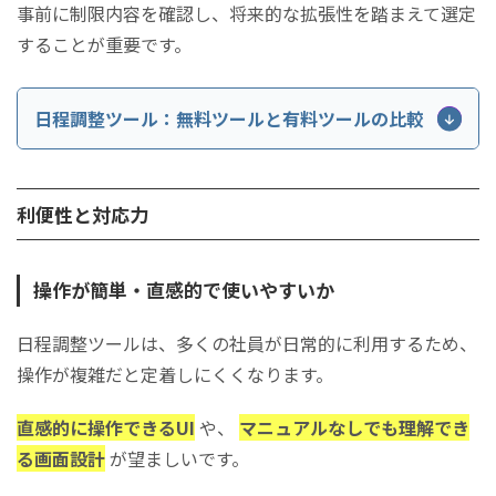
事前に制限内容を確認し、将来的な拡張性を踏まえて選定
することが重要です。
日程調整ツール：無料ツールと有料ツールの比較
比較項目
無料ツール
利便性と対応力
月額
利用料金
0円で利用可能
一
操作が簡単・直感的で使いやすいか
利用回数・
月間予約件数や参加人数に上限
制
件数制限
がある場合が多い
れ
日程調整ツールは、多くの社員が日常的に利用するため、
操作が複雑だと定着しにくくなります。
基本的な日程調整、単一カレン
高
機能範囲
ダー連携など最小限
連
直感的に操作できるUI
や、
マニュアルなしでも理解でき
る画面設計
が望ましいです。
個人利用が中心、チーム機能は
複
チーム対応
限定的
セ