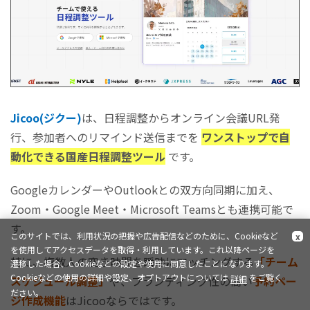
Jicoo(ジクー)
は、日程調整からオンライン会議URL発
行、参加者へのリマインド送信までを
ワンストップで自
動化できる国産日程調整ツール
です。
GoogleカレンダーやOutlookとの双方向同期に加え、
Zoom・Google Meet・Microsoft Teamsとも連携可能で
す。
このサイトでは、利用状況の把握や広告配信などのために、Cookieなど
x
を使用してアクセスデータを取得・利用しています。これ以降ページを
特に、複数人の空き時間を瞬時にマッチングする
「チーム
遷移した場合、Cookieなどの設定や使用に同意したことになります。
Cookieなどの使用の詳細や設定、オプトアウトについては
をご覧く
詳細
スケジュール調整」
や、ブランディング性の高い
予約ペー
ださい。
ジ作成機能
はJicooならではです。