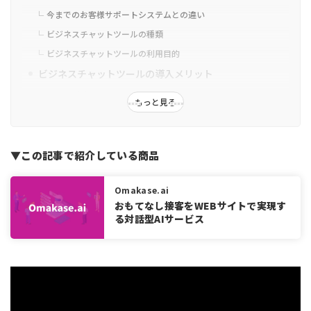
今までのお客様サポートシステムとの違い
ビジネスチャットツールの種類
ビジネスチャットツールの利用目的
ビジネスチャットツールの導入メリット
コスト削減
もっと見る
顧客と1対1のリアルタイムコミュニケーションが可能
顧客満足度の向上
サイト離脱の防止
▼この記事で紹介している商品
CV(問い合わせ)数と売上の増加
Omakase.ai
訪問ユーザーの行動がわかる
おもてなし接客をWEBサイトで実現す
ビジネスチャットツールの導入デメリット・注意事項
る対話型AIサービス
お客様対応がしっかりできる担当者が必要
万全のサポート体制を整えておくことが必要
不要なユーザーもいる
運用中の効果分析が重要
ビジネスチャットツールの主な機能