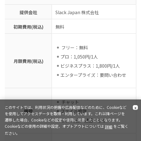
提供会社
Slack Japan 株式会社
初期費用(税込)
無料
フリー：無料
プロ：1,050円/1人
月額費用(税込)
ビジネスプラス：1,800円/1人
エンタープライズ：要問い合わせ
チャット
このサイトでは、利用状況の把握や広告配信などのために、Cookieなど
x
機能
ファイル管理
を使用してアクセスデータを取得・利用しています。これ以降ページを
ビデオ/音声通話 など
遷移した場合、Cookieなどの設定や使用に同意したことになります。
Cookieなどの使用の詳細や設定、オプトアウトについては
をご覧く
詳細
ださい。