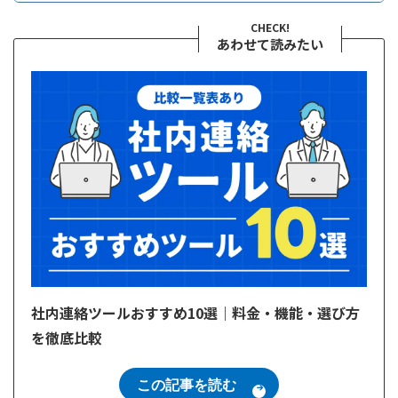
業務負担、人件費の削減に活用したい場合
ビジネスチャットは、チャットシステムの一種
CHECK!
顧客満足度の向上に役立てたい場合
で、
主に企業内の業務に特化したツール
です。
あわせて読みたい
ユーザーの購買行動を促進したい場合
社内の情報共有や業務の進捗管理、遠隔地でのコ
社内向けに利用したい場合
ミュニケーション、プロジェクトの進行状況の把
無料のビジネスチャットツールを利用したい場合
握など、
業務効率化を重視した機能が搭載
されて
ビジネスチャットツールに関するよくある質問
います。
まとめ：ビジネスチャットツール導入で業績向上を実
また、企業の機密情報が漏れるリスクを防ぐた
現！
め、
セキュリティ対策機能も充実
しています。
社内連絡ツールおすすめ10選｜料金・機能・選び方
を徹底比較
この記事を読む