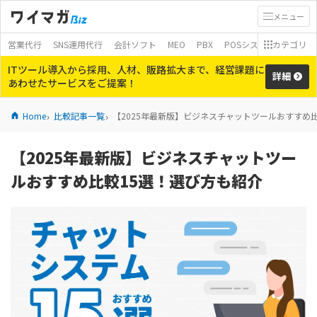
メニュー
営業代行
SNS運用代行
会計ソフト
MEO
PBX
POSシステム
カテゴリ
モバイ
ITツール導入から採用、人材、販路拡大まで、経営課題に
詳細
あわせたサービスをご提案！
Home
比較記事一覧
【2025年最新版】ビジネスチャットツールおすすめ
【2025年最新版】ビジネスチャットツー
ルおすすめ比較15選！選び方も紹介