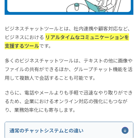
KARTE Talk(株式会社プレイド)
Tebot(株式会社アノテテ)
PEP(株式会社ギブリー)
ビジネスチャットツールの比較ポイント
ビジネスチャットツールとは、社内連携や顧客対応など、
目的に合った機能があるシステムを選ぶ
ビジネスにおける
リアルタイムなコミュニケーションを
シナリオ設計
支援するツール
です。
対応方法(チャットボットか対人型か)
多くのビジネスチャットツールは、テキストの他に画像や
顧客側の画面カスタマイズの可否
ファイルの共有ができるほか、グループチャット機能を活
使いやすさ・操作性
用して複数人で会話することも可能です。
外部連携(LINE連携)
導入準備の工数・導入期間
さらに、電話やメールよりも手軽で迅速なやり取りができ
サポートの充実度
るため、企業におけるオンライン対応の強化にもつなが
セキュリティ対策
り、業務効率化にも寄与します。
費用対効果
ツールに求める要素に優先順位を明確にしておく
通常のチャットシステムとの違い
目的別おすすめビジネスチャットツール選び方