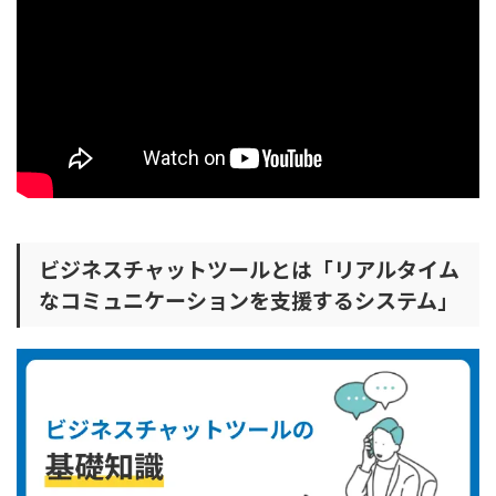
【比較一覧表】ビジネスチャットツールおすすめランキ
ング15選
ビジネスチャットツールおすすめ15選を比較
Slack(Slack Japan 株式会社)
Microsoft Teams(日本マイクロソフト株式会社)
Chatwork(株式会社kubell)
LINE WORKS(LINE WORKS株式会社)
Talknote(Talknote株式会社)
ビジネスチャットツールとは「リアルタイム
Zendesk(株式会社Zendesk)
なコミュニケーションを支援するシステム」
sinclo(株式会社エフ・コード)
GENIEE CHAT(株式会社ジーニー)
CS cloud(スタークス株式会社)
チャネルトーク(株式会社Channel Corporation)
KARAKURI(カラクリ株式会社)
AI Messenger Chatbot(株式会社AI Shift)