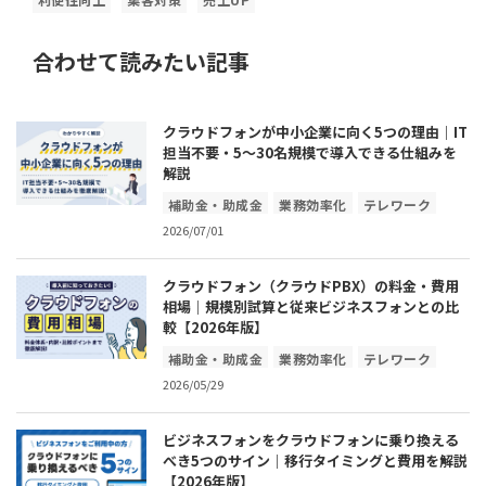
合わせて読みたい記事
クラウドフォンが中小企業に向く5つの理由｜IT
担当不要・5〜30名規模で導入できる仕組みを
解説
補助金・助成金
業務効率化
テレワーク
2026/07/01
コスト削減
ICT・IOT
クラウドフォン（クラウドPBX）の料金・費用
相場｜規模別試算と従来ビジネスフォンとの比
較【2026年版】
補助金・助成金
業務効率化
テレワーク
2026/05/29
コスト削減
ICT・IOT
ビジネスフォンをクラウドフォンに乗り換える
べき5つのサイン｜移行タイミングと費用を解説
【2026年版】