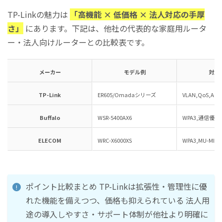
TP-Linkの魅力は
「高機能 × 低価格 × 法人対応の手厚
さ」
にあります。下記は、他社の代表的な家庭用ルータ
ー・法人向けルーターとの比較表です。
メーカー
モデル例
対応
TP-Link
ER605/Omadaシリーズ
VLAN,QoS,ACL
Buffalo
WSR-5400AX6
WPA3,通信優先
ELECOM
WRC-X6000XS
WPA3,MU-MIM
ポイント比較まとめ TP-Linkは拡張性・管理性に優
れた機能を備えつつ、価格も抑えられている 法人用
途の導入しやすさ・サポート体制が他社より明確に