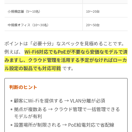
小規模店舗（5〜10名）
10〜20台
中規模オフィス（10〜30名）
20〜50台
ポイントは「必要十分」なスペックを見極めることです。
例えば、
Wi-Fi6対応でもPoEが不要なら安価なモデルで済
みますし、クラウド管理を活用する予定がなければローカ
ル設定の製品でも対応可能
です。
判断のヒント
顧客にWi-Fiを提供する → VLAN分離が必須
拠点が複数ある → クラウド管理で一括管理できる
モデルが有利
設置場所が制限される → PoE給電対応で省配線