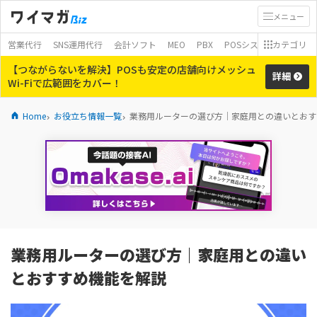
メニュー
営業代行
SNS運用代行
会計ソフト
MEO
PBX
POSシステム
カテゴリ
モバイ
【つながらないを解決】POSも安定の店舗向けメッシュ
詳細
Wi-Fiで広範囲をカバー！
Home
お役立ち情報一覧
業務用ルーターの選び方｜家庭用との違いとおす
業務用ルーターの選び方｜家庭用との違い
とおすすめ機能を解説