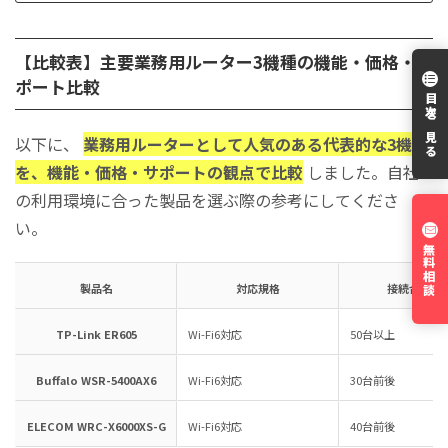
【比較表】主要業務用ルーター3機種の機能・価格・サ
ポート比較
目次を見る
以下に、
業務用ルーターとして人気のある代表的な3機種
を、機能・価格・サポートの観点で比較
しました。自社
の利用環境に合った製品を選ぶ際の参考にしてくださ
い。
無料相談
製品名
対応規格
接続台数目
TP-Link ER605
Wi-Fi6対応
50台以上
Buffalo WSR-5400AX6
Wi-Fi6対応
30台前後
ELECOM WRC-X6000XS-G
Wi-Fi6対応
40台前後