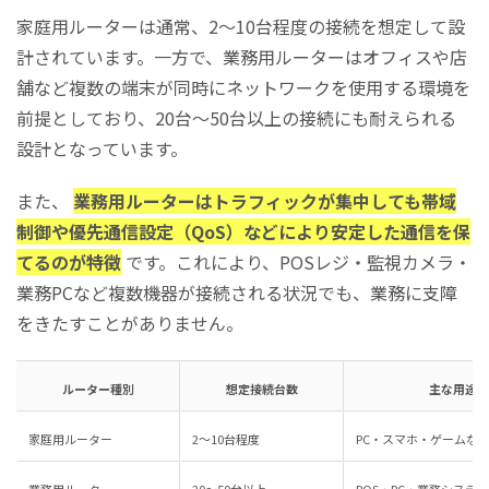
家庭用ルーターは通常、2〜10台程度の接続を想定して設
計されています。一方で、業務用ルーターはオフィスや店
舗など複数の端末が同時にネットワークを使用する環境を
前提としており、20台〜50台以上の接続にも耐えられる
設計となっています。
また、
業務用ルーターはトラフィックが集中しても帯域
制御や優先通信設定（QoS）などにより安定した通信を保
てるのが特徴
です。これにより、POSレジ・監視カメラ・
業務PCなど複数機器が接続される状況でも、業務に支障
をきたすことがありません。
ルーター種別
想定接続台数
主な用途
家庭用ルーター
2〜10台程度
PC・スマホ・ゲームな
業務用ルーター
20〜50台以上
POS・PC・業務システ