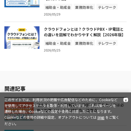
補助金・助成金
業務効率化
テレワーク
2026/05/29
コスト削減
ICT・IOT
クラウドフォンとは？クラウドPBX・IP電話と
の違いを図解でわかりやすく解説【2026年版】
補助金・助成金
業務効率化
テレワーク
2026/05/25
コスト削減
ICT・IOT
関連記事
このサイトでは、利用状況の把握や広告配信などのために、Cookieなど
x
老人ホーム（介護施設）に防犯・見守りカメラは必
を使用してアクセスデータを取得・利用しています。これ以降ページを
要？設置メリットと補助金、注意点
遷移した場合、Cookieなどの設定や使用に同意したことになります。
Cookieなどの使用の詳細や設定、オプトアウトについては
をご覧く
詳細
ださい。