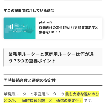
較
業務用ルーター導入の注意点とよくある失敗例
▼この記事で紹介している商品
間取りと設置環境に注意（壁や階層の影響）
安さ優先でスペック不足に陥るケース
plat wifi
店舗向けの高性能WiFiで 顧客満足度と
家庭用ルーターを法人利用して起きるトラブル
集客をUP！！
TP-Link業務用ルーターのおすすめモデル
TP-Link機の特徴と選ばれる理由（安定性／法人向け管理機能）
他メーカーとの比較から見るTP-Linkの優位性
業務用ルーターと家庭用ルーターは何が違
まとめ
う？3つの重要ポイント
同時接続台数と通信の安定性
業務用ルーターと家庭用ルーターの
最も大きな違いのひ
とつが、「同時接続台数」と「通信の安定性」
です。