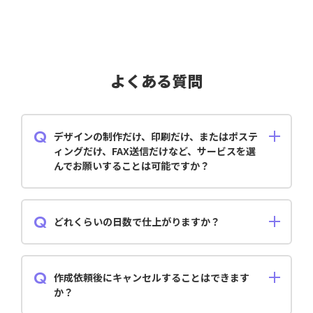
よくある質問
デザインの制作だけ、印刷だけ、またはポステ
ィングだけ、FAX送信だけなど、サービスを選
んでお願いすることは可能ですか？
もちろん可能です。印刷枚数、配布枚数、地域等で料金
が異なりますので、 お問い合わせフォームより、お気
軽にお問い合わせください。
どれくらいの日数で仕上がりますか？
名刺はデザイン完成後、通常 3 営業日での発送となり、
チラシはデザイン完成後、通常 5 営業日での発送とな
ります。 その他制作物によって納期が異なりますの
作成依頼後にキャンセルすることはできます
で、お気軽にお問い合わせください。
か？