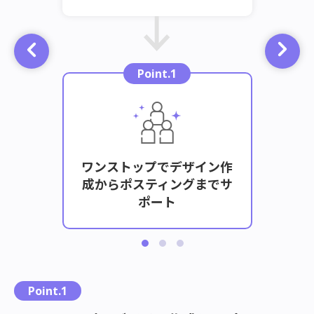
Point.1
ワンストップでデザイン作
グ対応
テン
成からポスティングまでサ
ポート
こ
Point.1
れ
ら