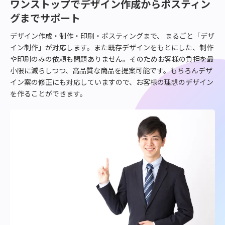
ワンストップでデザイン作成からポスティン
の
グまでサポート
課
題
デザイン作成・制作・印刷・ポスティングまで、 まるごと「デザ
を
イン制作」が対応します。また既存デザインをもとにした、制作
デ
や印刷のみの依頼も問題ありません。そのためお客様の負担を最
ザ
小限に減らしつつ、高品質な商品を提案可能です。もちろんデザ
イ
イン案の修正にも対応していますので、お客様の理想のデザイン
ン
を作ることができます。
制
作
が
解
決
し
ま
す！