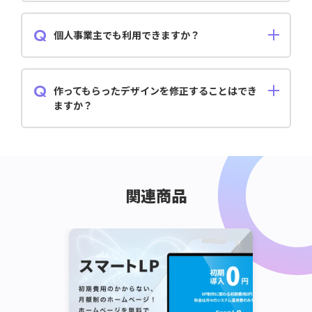
大変申し訳ございませんが、制作着手後のキャンセル
は承ることができません。 お申し込み前にご不安な点
はお問い合わせいただき、 ご納得いただいてからご注
個人事業主でも利用できますか？
文いただきますようお願いいたします。
はい、法人・個人事業主・個人を問わず、どなたでもご
利用いただけます。
作ってもらったデザインを修正することはでき
ますか？
ショットプラン：5回までの修正であれば、基本料金に
含まれていますので、お気軽にご相談ください。それ以
上の修正には別途費用が発生します。 サブスクプラ
ン：依頼・修正は回数無制限で可能です。
関連商品