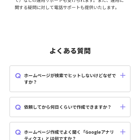
で）などの運用サポートも受けられます。また、運用に
関する疑問に対して電話サポートも提供いたします。
よくある質問
ホームページが検索でヒットしないけどなぜで
すか？
ホームページがGoogle等の検索エンジンに認識される
まで数か月かかります。 ホームページへのアクセス数
を伸ばしたい方は InstagramgramやTwitter、Googleマ
依頼してから何日くらいで作成できますか？
イビジネスにリンクを載せて導線を増やしていくこと
で効果が期待できます。
約5営業日ほどで作成いたします。
ホームページ作成でよく聞く「Googleアナリ
ティクス」とは何ですか？