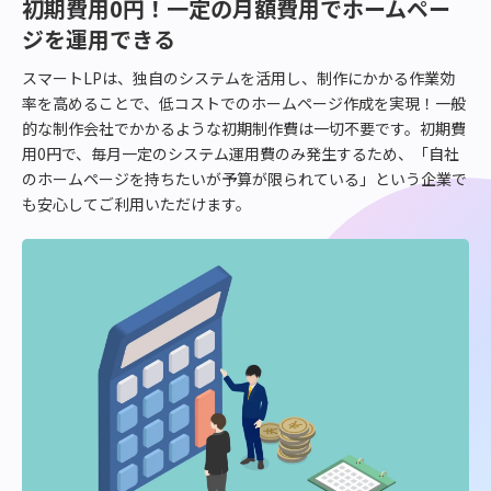
初期費用0円！一定の月額費用でホームペー
の
ジを運用できる
課
題
スマートLPは、独自のシステムを活用し、制作にかかる作業効
を
率を高めることで、低コストでのホームページ作成を実現！一般
ス
的な制作会社でかかるような初期制作費は一切不要です。初期費
マ
用0円で、毎月一定のシステム運用費のみ発生するため、「自社
ー
のホームページを持ちたいが予算が限られている」という企業で
ト
も安心してご利用いただけます。
LP
が
解
決
し
ま
す！