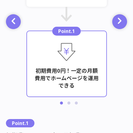
Point.1
初期費用0円！一定の月額
き、誰
ホー
費用でホームページを運用
能！
できる
こ
Point.1
れ
ら