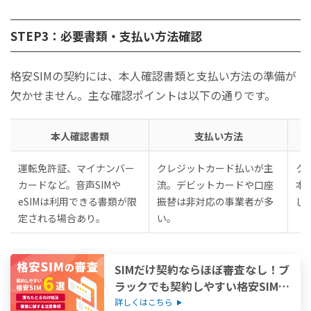
STEP3：必要書類・支払い方法確認
格安SIMの契約には、本人確認書類と支払い方法の準備が
欠かせません。主な確認ポイントは以下の通りです。
本人確認書類
支払い方法
運転免許証、マイナンバー
クレジットカード払いが主
ク
カードなど。音声SIMや
流。デビットカードや口座
本
eSIMは利用できる書類が限
振替は非対応の事業者が多
し
定される場合あり。
い。
SIMだけ契約ならほぼ審査なし！ブ
ラックでも契約しやすい格安SIM6
選
詳しくはこちら