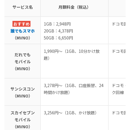
STEP0：データバックアップとアカウント引き継ぎ
サービス名
月額料金（税込）
STEP1：格安SIM選定とプラン確定
STEP2：MNP予約番号取得／ワンストップ申し込み
おすすめ
1GB：2,948円
ドコモ回
STEP3：必要書類・支払い方法確認
誰でもスマホ
20GB：4,378円
STEP4：オンライン申し込みとSIM選択
（MVNO）
50GB：6,650円
STEP5：SIM/端末受取後の開通・初期設定
1,990円～（1GB、10分かけ放
ドコモ回
まとめ
だれでも
題）
モバイル
（MVNO）
3,278円～（1GB、口座振替、24
ドコモ・
サンシスコン
時間かけ放題）
ク回線
（MVNO）
スカイセブン
3,256円～（1GB、かけ放題）
ドコモ回
モバイル
（MVNO）