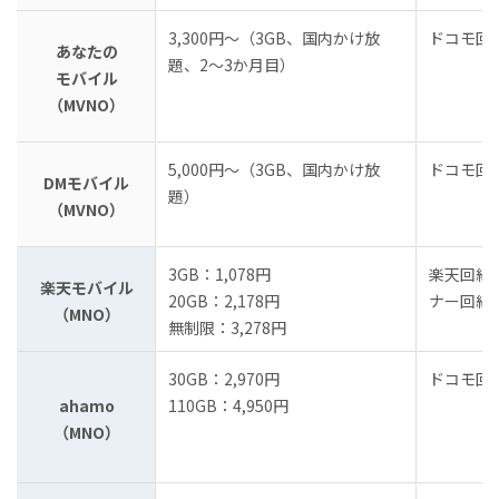
3,300円～（3GB、国内かけ放
ドコモ回
あなたの
題、2～3か月目）
モバイル
（MVNO）
5,000円～（3GB、国内かけ放
ドコモ回
DMモバイル
題）
（MVNO）
3GB：1,078円
楽天回線
楽天モバイル
20GB：2,178円
ナー回線
（MNO）
無制限：3,278円
30GB：2,970円
ドコモ回
ahamo
110GB：4,950円
（MNO）