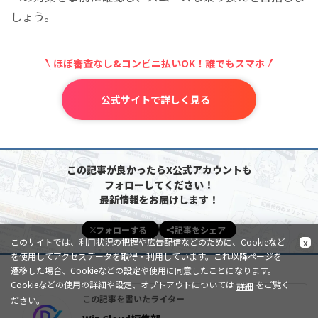
しょう。
ほぼ審査なし&コンビニ払いOK！誰でもスマホ
公式サイトで詳しく見る
この記事が良かったらX公式アカウントも
フォローしてください！
最新情報をお届けします！
フォローする
記事をシェア
このサイトでは、利用状況の把握や広告配信などのために、Cookieなど
x
を使用してアクセスデータを取得・利用しています。これ以降ページを
遷移した場合、Cookieなどの設定や使用に同意したことになります。
Cookieなどの使用の詳細や設定、オプトアウトについては
をご覧く
詳細
この記事を書いたライター
ださい。