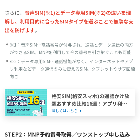
さらに、
音声SIM(※1)とデータ専用SIM(※2)の違いを理
解し、利用目的に合ったSIMタイプを選ぶことで無駄な支
出を防げます
。
※1：音声SIM…電話番号が付与され、通話とデータ通信の両方
ができるSIM。MNPを利用して今の番号を引き継ぐことも可能
※2：データ専用SIM…通話機能がなく、インターネットやアプ
リ利用などデータ通信のみに使えるSIM。タブレットやサブ回線
向き
格安SIM(格安スマホ)の通話かけ放
題おすすめ比較16選！アプリ利用
なしの最安はここ
詳しくはこちら
STEP2：MNP予約番号取得／ワンストップ申し込み