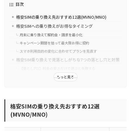
目次
格安SIMの乗り換え先おすすめ12選(MVNO/MNO)
格安SIMへの乗り換えがお得なタイミング
月末に乗り換えて解約金・請求を最小化
キャンペーン期間を狙って最大限お得に契約
スマホ利用目的の変化に合わせてプランを見直す
格安SIM乗り換えで見落としがちな7つの落とし穴と対策
【落とし穴1】料金の安さだけで選ぶと失敗する
【落とし穴2】端末の互換性を確認せずに乗り換えるリスク
もっと見る
【落とし穴3】昼の通信速度低下でストレスを感じる
【落とし穴4】キャリアメールが使えなくなる？
【落とし穴5】残債・二重払い・特典漏れによる想定外の請求
格安SIMの乗り換え先おすすめ12選
【落とし穴6】手続きが複雑で挫折しやすい？
(MVNO/MNO)
【落とし穴7】サポート体制が不十分でトラブル時に困る
格安SIM乗り換え：準備から開通までの全ステップ