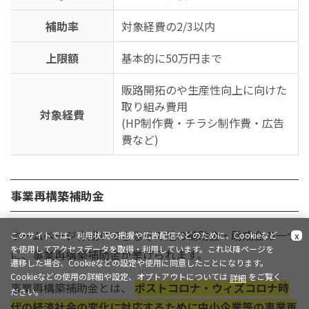
補助率
対象経費の2/3以内
上限額
基本的に50万円まで
販路開拓のや生産性向上に向けた
取り組み費用
対象経費
(HP制作費・チラシ制作費・広告
費など)
事業再構築補助金
ホームページ作成ができるその他の補助金・助成金の一つ
このサイトでは、利用状況の把握や広告配信などのために、Cookieなど
x
を使用してアクセスデータを取得・利用しています。これ以降ページを
に、事業再構築補助金が挙げられます。
遷移した場合、Cookieなどの設定や使用に同意したことになります。
Cookieなどの使用の詳細や設定、オプトアウトについては
をご覧く
詳細
事業再構築補助金とは、
ポストコロナ・ウィズコロナ時
ださい。
代の経済社会の変化に対応するために中小企業等の事業再