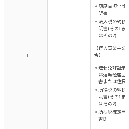
履歴事項全部
明書
法人税の納税
明書(その1ま
はその2)
【個人事業主の
合】
□
運転免許証ま
は運転経歴証
書または住民
所得税の納税
明書(その1ま
はその2)
所得税確定申
書B