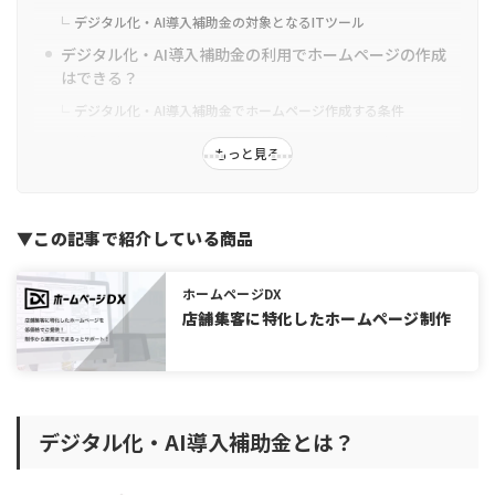
デジタル化・AI導入補助金の対象となるITツール
デジタル化・AI導入補助金の利用でホームページの作成
はできる？
デジタル化・AI導入補助金でホームページ作成する条件
対象になるホームページと対象外のホームページの違い
もっと見る
デジタル化・AI導入補助金の導入申請から交付までの流
れ
ホームページ作成でデジタル化・AI導入補助金の利用でを申請す
▼この記事で紹介している商品
る前に準備しておくこと
ホームページ作成でのデジタル化・AI導入補助金の申請方法
ホームページDX
デジタル化・AI導入補助金でホームページ作成する際の
店舗集客に特化したホームページ制作
注意点
ホームページ作成だけでは補助金の対象に含まれない
ホームページのリニューアルにデジタル化・AI導入補助金は使え
ない
デジタル化・AI導入補助金とは？
申請できるのはIT導入支援事業者のみ
申請する際はIT導入支援事業者に相談する