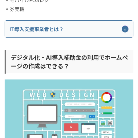
券売機
IT導入支援事業者とは？
IT導入支援事業者とは、通常枠及びデジタル化基
盤導入類型において、補助事業を申請者とともに
デジタル化・AI導入補助金の利用でホームペ
実施する、補助事業を実施するうえでの共同事業
ージの作成はできる？
者(＝パートナー)のことです。