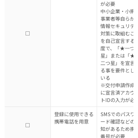
が必要
中小企業・小規
事業者等自らが
情報セキュリテ
□
対策に取組むこ
を自己宣言する
度で、「★一つ
星」または「★
二つ星」を宣言
る事を要件とし
いる
※交付申請作成
に宣言済アカウ
トIDの入力が必
登録に使用できる
SMSでのパスワ
携帯電話を用意
ード確認などの
□
知があるため携
番号が必要