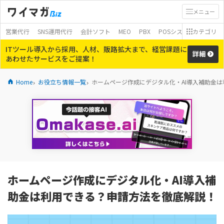
メニュー
営業代行
SNS運用代行
会計ソフト
MEO
PBX
POSシステム
カテゴリ
モバイ
ITツール導入から採用、人材、販路拡大まで、経営課題に
詳細
あわせたサービスをご提案！
Home
お役立ち情報一覧
ホームページ作成にデジタル化・AI導入補助金
ホームページ作成にデジタル化・AI導入補
助金は利用できる？申請方法を徹底解説！