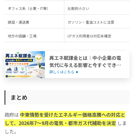
オフィス系（士業・IT等）
比較的小さい
建設・運送業
ガソリン・重油コストに注意
地方の店舗・工場
LPガス利用者は対応未確定
再エネ賦課金とは｜中小企業の電
気代に与える影響と今すぐできる
対策
詳しくはこちら
まとめ
政府は
中東情勢を受けたエネルギー価格高騰への対応と
して、2026年7〜9月の電気・都市ガス代補助を決定
しま
した。