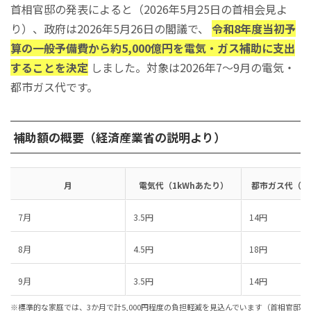
首相官邸の発表によると（2026年5月25日の首相会見よ
り）、政府は2026年5月26日の閣議で、
令和8年度当初予
算の一般予備費から約5,000億円を電気・ガス補助に支出
することを決定
しました。対象は2026年7〜9月の電気・
都市ガス代です。
補助額の概要（経済産業省の説明より）
月
電気代（1kWhあたり）
都市ガス代（1
7月
3.5円
14円
8月
4.5円
18円
9月
3.5円
14円
※標準的な家庭では、3か月で計5,000円程度の負担軽減を見込んでいます（首相官邸