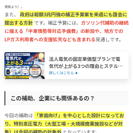
発表より）。
また、
政府は総額3兆円強の補正予算案を来週にも国会に
提出する方針
です。補正予算には、
ガソリン代補助の継続
に備える「中東情勢等対応予備費」の新設や、地方での
LPガス利用者への支援拡充なども含まれる
見通しです。
法人電気の固定単価型プランで電
気代が上がる3つの理由とステルス
値上げの見極め方
詳しくはこちら
この補助、企業にも関係あるの？
今回の補助は
「家庭向け」を中心とした設計になってお
り、特別高圧電力（大型工場・大規模商業施設などが対
象）は今回の補助の対象外
となっています。