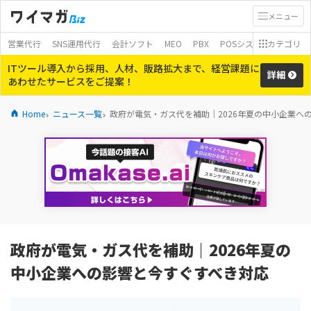
メニュー
営業代行
SNS運用代行
会計ソフト
MEO
PBX
POSシステム
カテゴリ
モバイ
ITツール導入から採用、人材、販路拡大まで、経営課題に
詳細
あわせたサービスをご提案！
Home
ニュース一覧
政府が電気・ガス代を補助｜2026年夏の中小企業へ
政府が電気・ガス代を補助｜2026年夏の
中小企業への影響と今すぐすべき対応