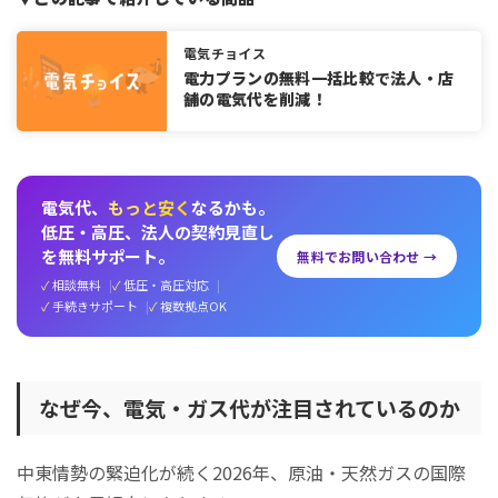
電気チョイス
電力プランの無料一括比較で法人・店
舗の電気代を削減！
電気代、
もっと安く
なるかも。
低圧・高圧、法人の契約見直し
を無料サポート。
無料でお問い合わせ →
相談無料
低圧・高圧対応
手続きサポート
複数拠点OK
なぜ今、電気・ガス代が注目されているのか
中東情勢の緊迫化が続く2026年、原油・天然ガスの国際