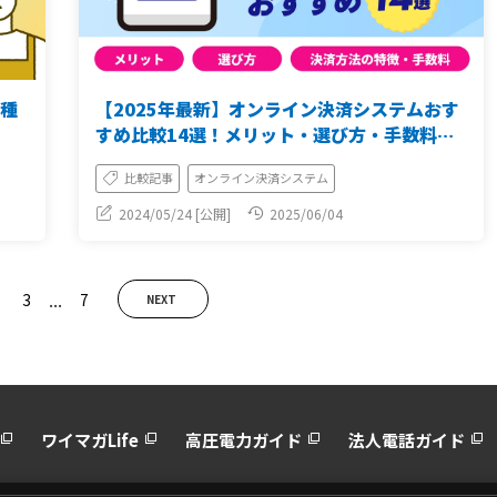
の種
【2025年最新】オンライン決済システムおす
すめ比較14選！メリット・選び方・手数料も
解説
比較記事
オンライン決済システム
2024/05/24 [公開]
2025/06/04
...
3
7
NEXT
ワイマガLife
高圧電力ガイド
法人電話ガイド