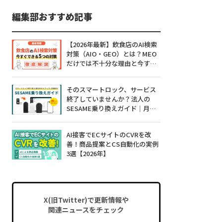
編集部おすすめ記事
【2026年最新】飲食店のAI検索
対策（AIO・GEO）とは？MEO
だけでは不十分な理由と今すぐ
できる5つの対策
そのスマートロック、サービス
終了していませんか？法人の
SESAME乗り換えガイド｜月額0
円・工事不要・99%対応
AI接客でECサイトのCVRを改
善！商品提案とCS自動化の実例
3選【2026年】
X(旧Twitter)で更新情報や
関連ニュースをチェック