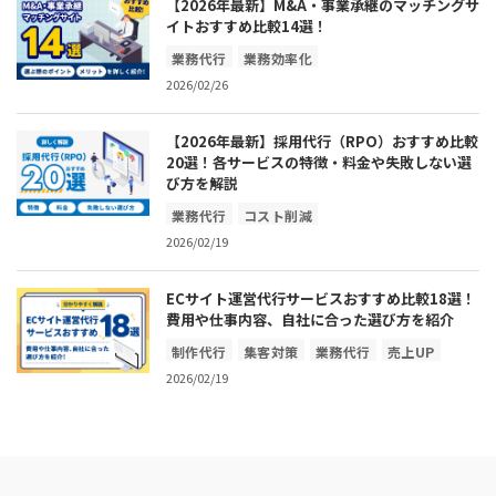
【2026年最新】M&A・事業承継のマッチングサ
イトおすすめ比較14選！
業務代行
業務効率化
2026/02/26
【2026年最新】採用代行（RPO）おすすめ比較
20選！各サービスの特徴・料金や失敗しない選
び方を解説
業務代行
コスト削減
2026/02/19
ECサイト運営代行サービスおすすめ比較18選！
費用や仕事内容、自社に合った選び方を紹介
制作代行
集客対策
業務代行
売上UP
2026/02/19
業務効率化
コスト削減