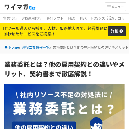
メニュー
営業代行
SNS運用代行
会計ソフト
MEO
PBX
POSシステム
カテゴリ
モバイ
ITツール導入から採用、人材、販路拡大まで、経営課題に
詳細
あわせたサービスをご提案！
Home
お役立ち情報一覧
業務委託とは？他の雇用契約との違いやメリット
業務委託とは？他の雇用契約との違いやメ
リット、契約書まで徹底解説！