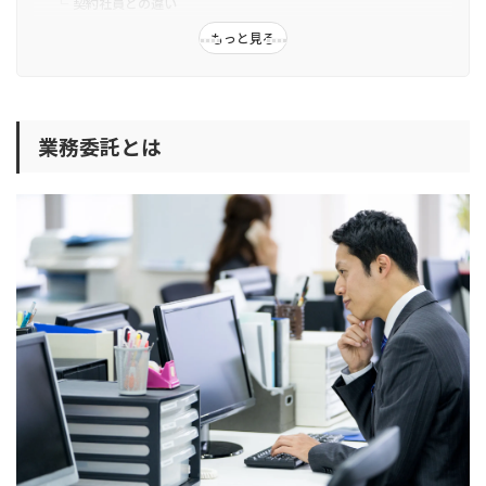
契約社員との違い
業務委託のメリット
もっと見る
自由な働き方ができる
自分の専門分野を生かせる
人間関係のストレスがない
業務委託とは
業務委託のデメリット
労働基準法の適用外
確定申告等を自分で行う
収入が安定しない
業務委託を依頼する企業のメリット
専門性の高い業務を必要なときに任せられる
教育コストがかからない
社内リソースを有効活用できる
一人の社員を雇うよりもお得
業務委託契約書の作成方法
業務委託の報酬の種類にも注意