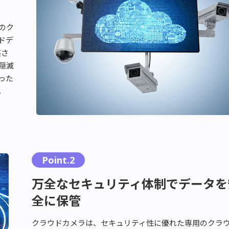
これらの課題を
のク
クラウドカメラ
ドデ
が解決します！
壊さ
隠滅
った
。
Point.2
万全なセキュリティ体制でデータを
全に保管
クラウドカメラは、セキュリティ性に優れた専用のクラ