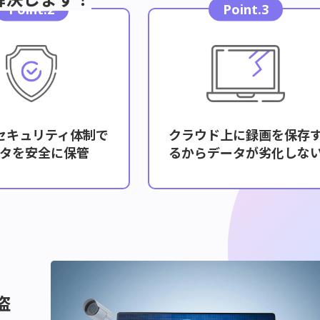
Point.2
Point.3
セキュリティ体制で
クラウド上に録画を保存
タを安全に保管
るからデータが劣化しな
盗