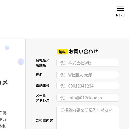
MENU
お問い合わせ
無料
会社名／
店舗名
氏名
カメ
電話番号
メール
アドレス
ご高
犯カ
ご相談内容
体制