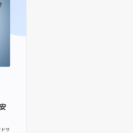
安
ウドサ