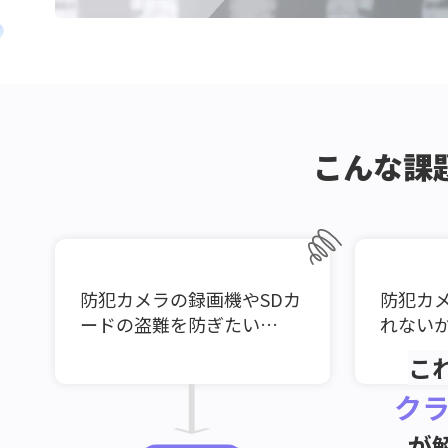
こんな課
防犯カメラの録画機やSDカ
防犯カ
ードの盗難を防ぎたい…
れない
こ
ク
が