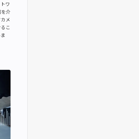
ットワ
信を介
ドカメ
けるこ
いま