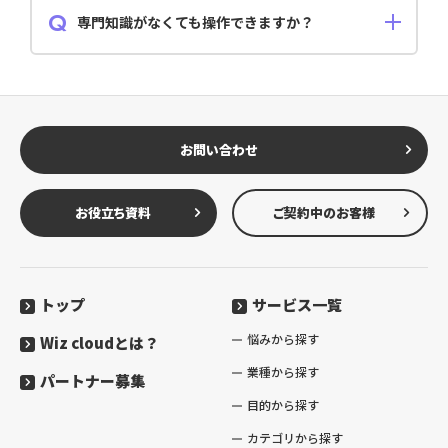
ますので、権限を持っている社員のみが閲覧可能です。
また、編集をする際はお客様に許諾を明示いただいた
専門知識がなくても操作できますか？
うえで作業に移ります。
操作そのものが簡単なうえ、ガイドがついております
ので、初めての方でも ミスなくご利用いただけます。
お問い合わせ
お役立ち資料
ご契約中のお客様
トップ
サービス一覧
悩みから探す
Wiz cloudとは？
業種から探す
パートナー募集
目的から探す
カテゴリから探す