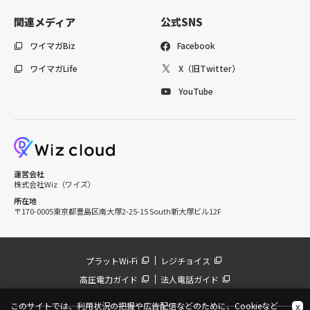
関連メディア
公式SNS
ワイマガBiz
Facebook
ワイマガLife
X（旧Twitter）
YouTube
運営会社
株式会社Wiz（ワイズ）
所在地
〒170-0005
東京都豊島区南大塚2-25-15 South新大塚ビル12F
プラットWi-Fi
レジチョイス
高圧電力ガイド
法人電話ガイド
このサイトでは、利用状況の把握や広告配信などのために、Cookieなど
x