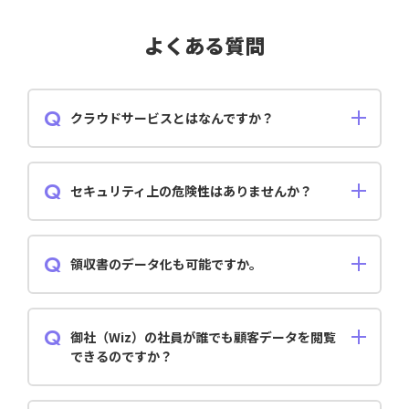
よくある質問
クラウドサービスとはなんですか？
クラウドサービスとは、インターネット環境さえあれ
ば、ネットワーク上でいつでもサービスを利用するこ
とができるシステムのことです。そのため、本サービス
セキュリティ上の危険性はありませんか？
もインターネット環境が必要です。
「freee for KANBEI」では、パスワードやID、金融機関
へのログイン情報等の重要な情報を暗号化して保護/保
存しています。また、通信には金融機関と同等のセキュ
領収書のデータ化も可能ですか。
リティレベルの暗号通信を採用するなど、万全のセキュ
リティー体制を整えています。
可能です。スマートフォンなどで撮影をし、クラウドに
預けることができます。
御社（Wiz）の社員が誰でも顧客データを閲覧
できるのですか？
できません。 閲覧権限を付与する社員は限られており