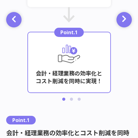
Point.1
をスピ
会計・経理業務の効率化と
クラ
能！
コスト削減を同時に実現！
計
こ
Point.1
れ
ら
会計・経理業務の効率化とコスト削減を同時
の