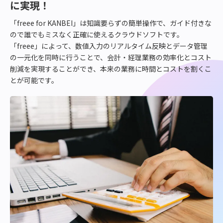
に実現！
課
題
「freee for KANBEI」は知識要らずの簡単操作で、ガイド付きな
を
ので誰でもミスなく正確に使えるクラウドソフトです。
freee
「freee」によって、数値入力のリアルタイム反映とデータ管理
for
の一元化を同時に行うことで、会計・経理業務の効率化とコスト
KANBEI
削減を実現することができ、本来の業務に時間とコストを割くこ
が
とが可能です。
解
決
し
ま
す！