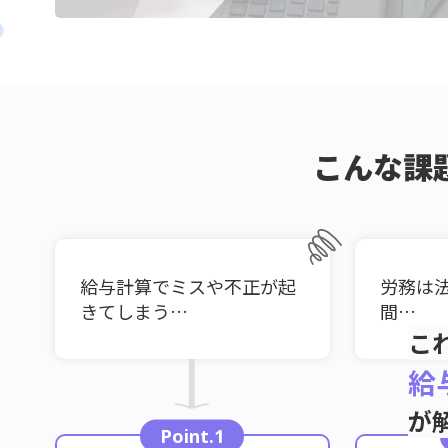
こんな課
給与計算でミスや不正が起
労務は
きてしまう…
間…
こ
給
が
Point.1