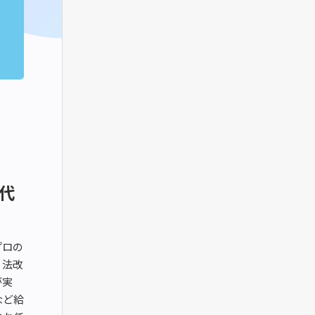
代
プロの
、法改
が実
など給