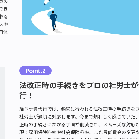
員の
給与計算代行
でき
収な
が解決します！
スや
自体
Point.2
法改正時の手続きをプロの社労士が
行！
給与計算代行では、頻繁に行われる法改正時の手続きを
社労士が適切に対応します。今まで煩わしく感じていた
正時の手続きにかかる手間が削減され、スムーズな対応
現！雇用保険料率や社会保険料率、また最低賃金の変更