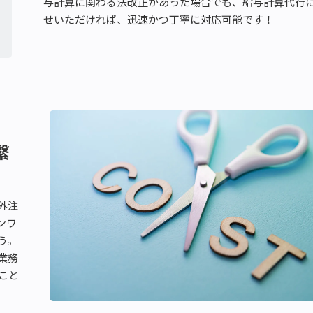
与計算に関わる法改正があった場合でも、給与計算代行
せいただければ、迅速かつ丁寧に対応可能です！
繋
外注
ンワ
う。
業務
こと